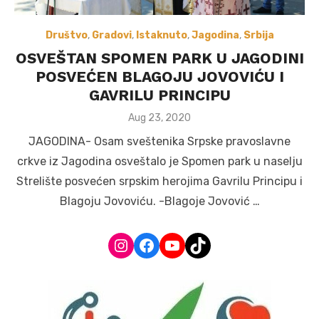
Društvo
,
Gradovi
,
Istaknuto
,
Jagodina
,
Srbija
OSVEŠTAN SPOMEN PARK U JAGODINI
POSVEĆEN BLAGOJU JOVOVIĆU I
GAVRILU PRINCIPU
Posted
Aug 23, 2020
on
JAGODINA- Osam sveštenika Srpske pravoslavne
crkve iz Jagodina osveštalo je Spomen park u naselju
Strelište posvećen srpskim herojima Gavrilu Principu i
Blagoju Jovoviću. -Blagoje Jovović …
Instagram
Facebook
YouTube
TikTok