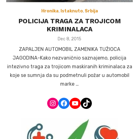
Hronika
,
Istaknuto
,
Srbija
POLICIJA TRAGA ZA TROJICOM
KRIMINALACA
Posted
Dec 8, 2015
on
ZAPALJEN AUTOMOBIL ZAMENIKA TUŽIOCA
JAGODINA-Kako nezvaničnio saznajemo, policija
intezivno traga za trojicom maskiranih kriminalaca za
koje se sumnja da su podmetnuli požar u automobil
marke …
Instagram
Facebook
YouTube
TikTok