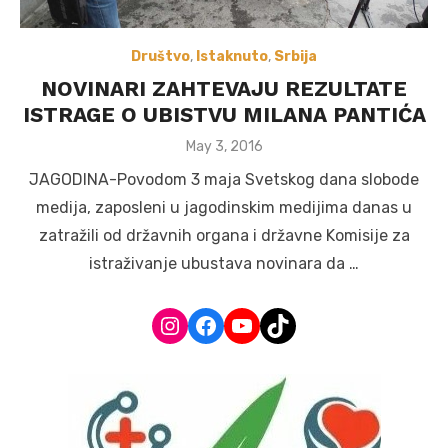
Društvo
,
Istaknuto
,
Srbija
NOVINARI ZAHTEVAJU REZULTATE
ISTRAGE O UBISTVU MILANA PANTIĆA
Posted
May 3, 2016
on
JAGODINA-Povodom 3 maja Svetskog dana slobode
medija, zaposleni u jagodinskim medijima danas u
zatražili od državnih organa i državne Komisije za
istraživanje ubustava novinara da …
Instagram
Facebook
YouTube
TikTok