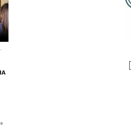
a
,
NA
ra