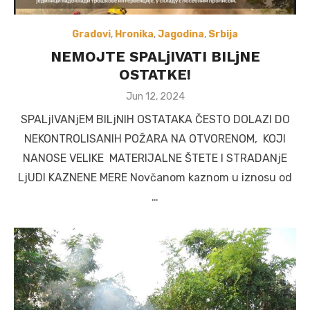
Gradovi
,
Hronika
,
Jagodina
,
Srbija
NEMOJTE SPALjIVATI BILjNE
OSTATKE!
Posted
Jun 12, 2024
on
SPALjIVANjEM BILjNIH OSTATAKA ČESTO DOLAZI DO
NEKONTROLISANIH POŽARA NA OTVORENOM, KOJI
NANOSE VELIKE MATERIJALNE ŠTETE I STRADANjE
LjUDI KAZNENE MERE Novčanom kaznom u iznosu od
…