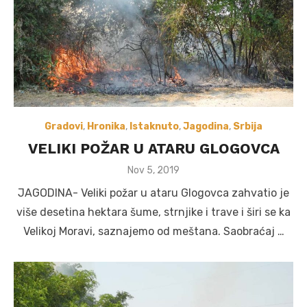
Gradovi
,
Hronika
,
Istaknuto
,
Jagodina
,
Srbija
VELIKI POŽAR U ATARU GLOGOVCA
Posted
Nov 5, 2019
on
JAGODINA- Veliki požar u ataru Glogovca zahvatio je
više desetina hektara šume, strnjike i trave i širi se ka
Velikoj Moravi, saznajemo od meštana. Saobraćaj …