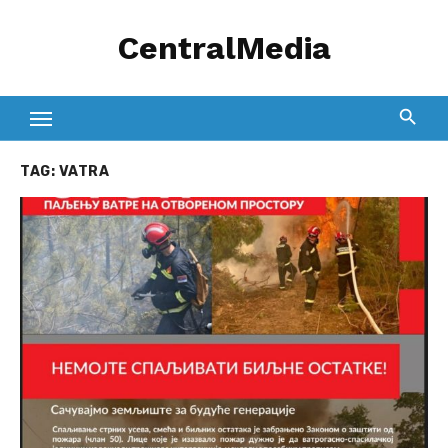
Skip
CentralMedia
to
content
TAG:
VATRA