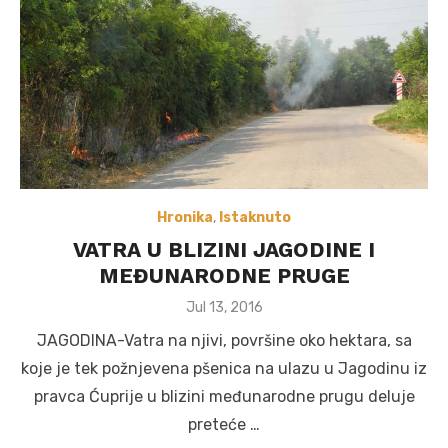
Hronika
,
Istaknuto
VATRA U BLIZINI JAGODINE I
MEĐUNARODNE PRUGE
Posted
Jul 13, 2016
on
JAGODINA-Vatra na njivi, površine oko hektara, sa
koje je tek požnjevena pšenica na ulazu u Jagodinu iz
pravca Ćuprije u blizini međunarodne prugu deluje
preteće …