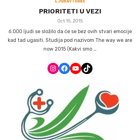
LJubav i seks
PRIORITETI U VEZI
Posted
Oct 15, 2015
on
6.000 ljudi se složilo da će se bez ovih stvari emocije
kad tad ugasiti. Studija pod nazivom The way we are
now 2015 (Kakvi smo …
Instagram
Facebook
YouTube
TikTok