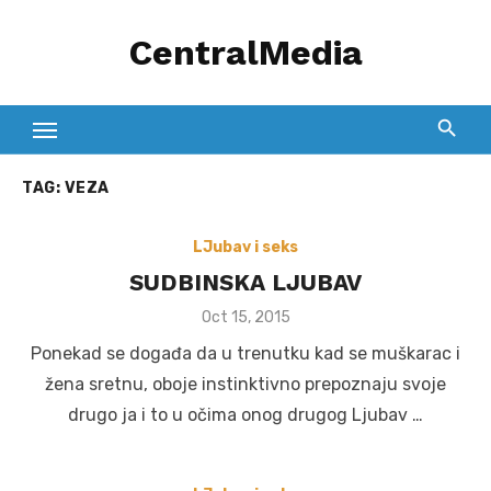
Skip
CentralMedia
to
content
TAG:
VEZA
LJubav i seks
SUDBINSKA LJUBAV
Posted
Oct 15, 2015
on
Ponekad se događa da u trenutku kad se muškarac i
žena sretnu, oboje instinktivno prepoznaju svoje
drugo ja i to u očima onog drugog Ljubav …