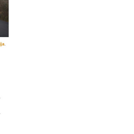
ija
,
,
,