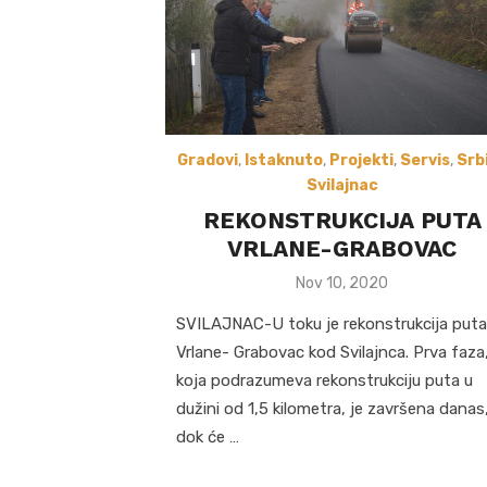
Gradovi
,
Istaknuto
,
Projekti
,
Servis
,
Srb
Svilajnac
REKONSTRUKCIJA PUTA
VRLANE-GRABOVAC
Posted
Nov 10, 2020
on
SVILAJNAC-U toku je rekonstrukcija puta
Vrlane- Grabovac kod Svilajnca. Prva faza
koja podrazumeva rekonstrukciju puta u
dužini od 1,5 kilometra, je završena danas
dok će …