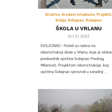
Društvo
,
Gradovi
,
Istaknuto
,
Projekti
,
Srbija
,
Svilajnac
,
Svilajnac
ŠKOLA U VRLANU
Posted
Oct 27, 2022
on
SVILAJNAC- Počeli su radovi na
rekonstrukciji škole u Vrlanu, koje je obiša
predsednik opštine Svilajnac Predrag
Milanović. Projektom rekonstrukcije, koji
opština Svilajnac sprovodi u saradnji …