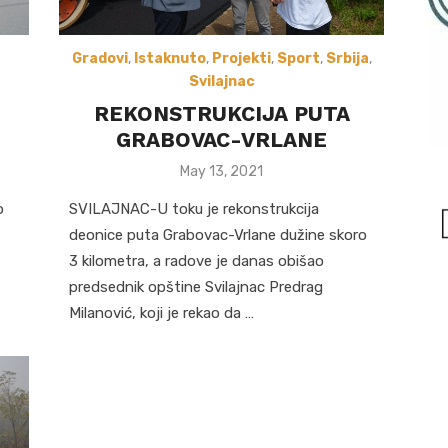
Gradovi
,
Istaknuto
,
Projekti
,
Sport
,
Srbija
,
Svilajnac
REKONSTRUKCIJA PUTA
GRABOVAC-VRLANE
Posted
May 13, 2021
on
o
SVILAJNAC-U toku je rekonstrukcija
deonice puta Grabovac-Vrlane dužine skoro
3 kilometra, a radove je danas obišao
predsednik opštine Svilajnac Predrag
Milanović, koji je rekao da …