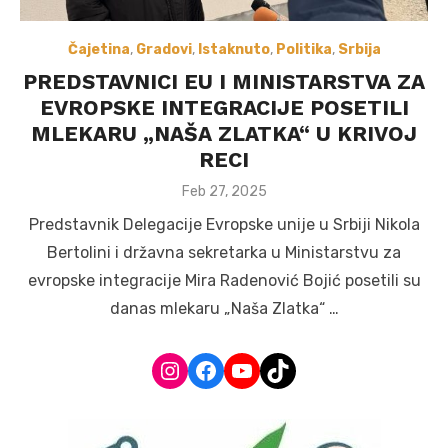
Čajetina
,
Gradovi
,
Istaknuto
,
Politika
,
Srbija
PREDSTAVNICI EU I MINISTARSTVA ZA
EVROPSKE INTEGRACIJE POSETILI
MLEKARU „NAŠA ZLATKA“ U KRIVOJ
RECI
Posted
Feb 27, 2025
on
Predstavnik Delegacije Evropske unije u Srbiji Nikola
Bertolini i državna sekretarka u Ministarstvu za
evropske integracije Mira Radenović Bojić posetili su
danas mlekaru „Naša Zlatka“ …
Instagram
Facebook
YouTube
TikTok