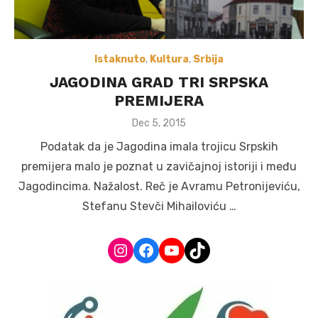
Istaknuto
,
Kultura
,
Srbija
JAGODINA GRAD TRI SRPSKA
PREMIJERA
Posted
Dec 5, 2015
on
Podatak da je Jagodina imala trojicu Srpskih
premijera malo je poznat u zavičajnoj istoriji i među
Jagodincima. Nažalost. Reč je Avramu Petronijeviću,
Stefanu Stevči Mihailoviću …
Instagram
Facebook
YouTube
TikTok