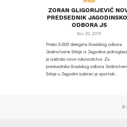
Srbija
ZORAN GLIGORIJEVIĆ NOV
PREDSEDNIK JAGODINSK
ODBORA JS
Posted
Nov 20, 2019
on
Preko 5.000 delegata Gradskog odbora
Jedinstvene Srbije iz Jagodine jednoglas
je izabralo novo rukovodstvo. Za
predsednika Gradskog odbora Jedinstve
Srbije u Jagodini izabran je sportski …
© 