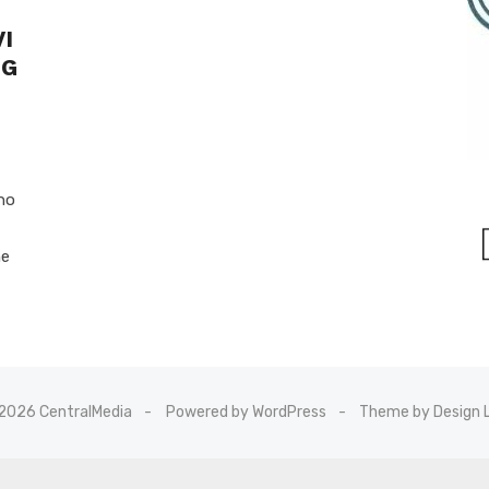
I
OG
no
ne
2026 CentralMedia
Powered by WordPress
Theme by Design 