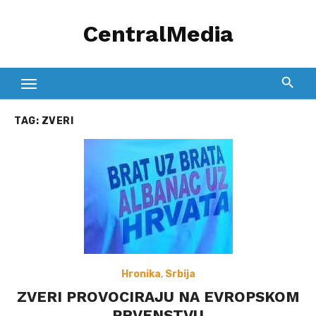
Skip
CentralMedia
to
content
TAG:
ZVERI
Hronika
,
Srbija
ZVERI PROVOCIRAJU NA EVROPSKOM
PRVENSTVU