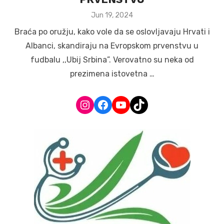
Posted
Jun 19, 2024
on
Braća po oružju, kako vole da se oslovljavaju Hrvati i
Albanci, skandiraju na Evropskom prvenstvu u
fudbalu ,,Ubij Srbina”. Verovatno su neka od
prezimena istovetna …
Instagram
Facebook
YouTube
TikTok