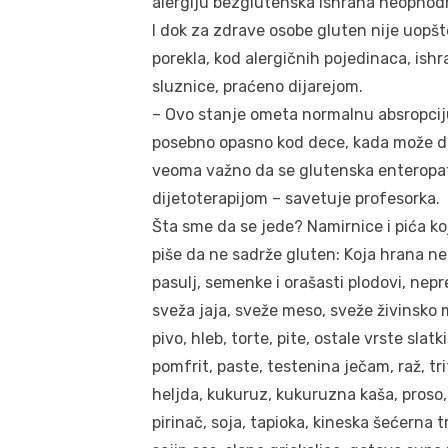
alergiju bezglutenska ishrana neophodn
I dok za zdrave osobe gluten nije uopšt
porekla, kod alergičnih pojedinaca, ish
sluznice, praćeno dijarejom.
– Ovo stanje ometa normalnu absropciju 
posebno opasno kod dece, kada može dov
veoma važno da se glutenska enteropat
dijetoterapijom – savetuje profesorka.
Šta sme da se jede? Namirnice i pića k
piše da ne sadrže gluten: Koja hrana n
pasulj, semenke i orašasti plodovi, nepr
sveža jaja, sveže meso, sveže živinsko 
pivo, hleb, torte, pite, ostale vrste slatki
pomfrit, paste, testenina ječam, raž, tri
heljda, kukuruz, kukuruzna kaša, proso,
pirinač, soja, tapioka, kineska šećerna t