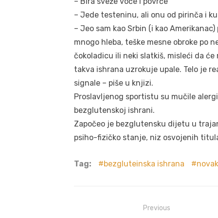
– Bira sveže voće i povrće
– Jede testeninu, ali onu od pirinča i k
– Jeo sam kao Srbin (i kao Amerikanac) 
mnogo hleba, teške mesne obroke po n
čokoladicu ili neki slatkiš, misleći da 
takva ishrana uzrokuje upale. Telo je r
signale – piše u knjizi.
Proslavljenog sportistu su mučile alerg
bezglutenskoj ishrani.
Započeo je bezglutensku dijetu u trajanj
psiho-fizičko stanje, niz osvojenih titul
Tag:
bezgluteinska ishrana
nova
Post
Previous