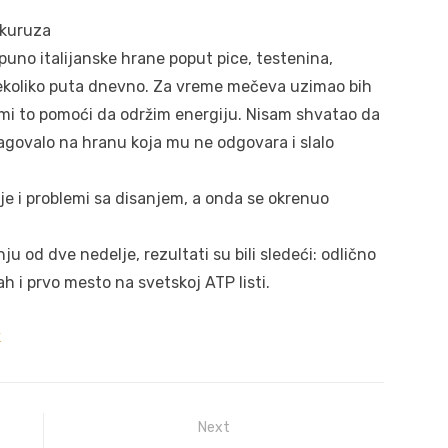
ukuruza
puno italijanske hrane poput pice, testenina,
ekoliko puta dnevno. Za vreme mečeva uzimao bih
će mi to pomoći da održim energiju. Nisam shvatao da
eagovalo na hranu koja mu ne odgovara i slalo
ije i problemi sa disanjem, a onda se okrenuo
u od dve nedelje, rezultati su bili sledeći: odlično
ah i prvo mesto na svetskoj ATP listi.
k
Next