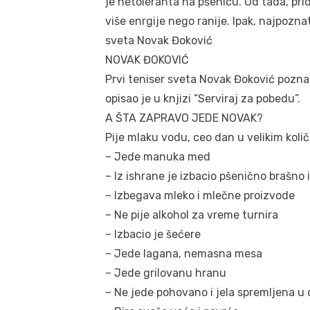
je netoleranta na pšenicu. Od tada, pri
više enrgije nego ranije. Ipak, najpozna
sveta Novak Đoković
NOVAK ĐOKOVIĆ
Prvi teniser sveta Novak Đoković pozna
opisao je u knjizi “Serviraj za pobedu”.
A ŠTA ZAPRAVO JEDE NOVAK?
Pije mlaku vodu, ceo dan u velikim koli
– Jede manuka med
– Iz ishrane je izbacio pšenično brašno 
– Izbegava mleko i mlečne proizvode
– Ne pije alkohol za vreme turnira
– Izbacio je šećere
– Jede lagana, nemasna mesa
– Jede grilovanu hranu
– Ne jede pohovano i jela spremljena u