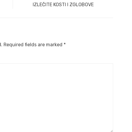
Next
IZLEČITE KOSTI I ZGLOBOVE
post:
d.
Required fields are marked
*