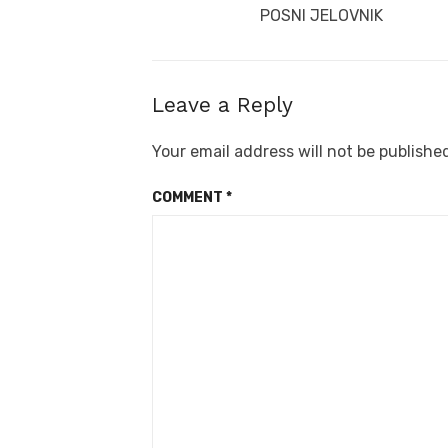
navigation
Previous
POSNI JELOVNIK
post:
Leave a Reply
Your email address will not be publishe
COMMENT
*