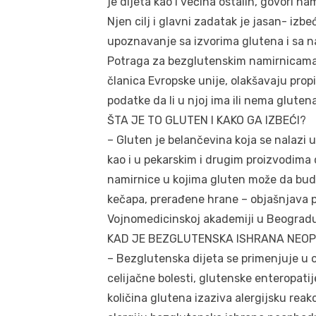
je dijeta kao i većina ostalih, govori na
Njen cilj i glavni zadatak je jasan- izb
upoznavanje sa izvorima glutena i sa n
Potraga za bezglutenskim namirnicama 
članica Evropske unije, olakšavaju propi
podatke da li u njoj ima ili nema glutena
ŠTA JE TO GLUTEN I KAKO GA IZBEĆI?
– Gluten je belančevina koja se nalazi u
kao i u pekarskim i drugim proizvodima d
namirnice u kojima gluten može da bud
kečapa, prerađene hrane – objašnjava pr
Vojnomedicinskoj akademiji u Beogradu
KAD JE BEZGLUTENSKA ISHRANA NEO
– Bezglutenska dijeta se primenjuje u o
celijačne bolesti, glutenske enteropatij
količina glutena izaziva alergijsku reak