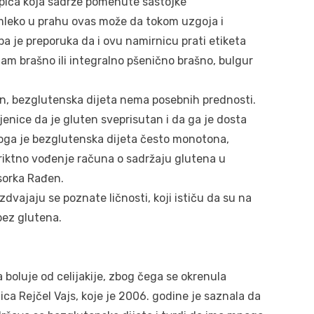
e pića koja sadrže pomenute sastojke
i mleko u prahu ovas može da tokom uzgoja i
a je preporuka da i ovu namirnicu prati etiketa
ham brašno ili integralno pšenično brašno, bulgur
ten, bezglutenska dijeta nema posebnih prednosti.
enice da je gluten sveprisutan i da ga je dosta
toga je bezglutenska dijeta često monotona,
triktno vođenje računa o sadržaju glutena u
sorka Rađen.
dvajaju se poznate ličnosti, koji ističu da su na
 bez glutena.
boluje od celijakije, zbog čega se okrenula
nica Rejčel Vajs, koje je 2006. godine je saznala da