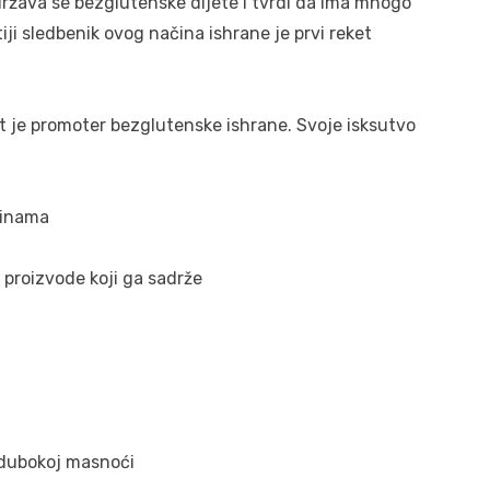
država se bezglutenske dijete i tvrdi da ima mnogo
tiji sledbenik ovog načina ishrane je prvi reket
t je promoter bezglutenske ishrane. Svoje isksutvo
činama
i proizvode koji ga sadrže
 dubokoj masnoći