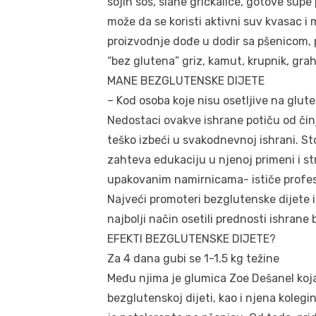
sojin sos, slane grickalice, gotove sup
može da se koristi aktivni suv kvasac 
proizvodnje dođe u dodir sa pšenicom, p
“bez glutena” griz, kamut, krupnik, gra
MANE BEZGLUTENSKE DIJETE
– Kod osoba koje nisu osetljive na glu
Nedostaci ovakve ishrane potiču od činj
teško izbeći u svakodnevnoj ishrani. S
zahteva edukaciju u njenoj primeni i s
upakovanim namirnicama- ističe profe
Najveći promoteri bezglutenske dijete iz
najbolji način osetili prednosti ishrane
EFEKTI BEZGLUTENSKE DIJETE?
Za 4 dana gubi se 1-1.5 kg težine
Među njima je glumica Zoe Dešanel koja 
bezglutenskoj dijeti, kao i njena kolegi