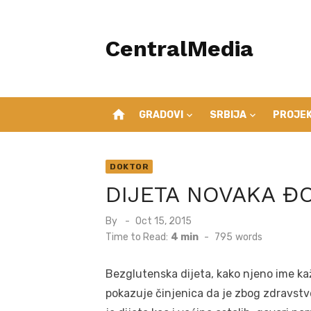
Skip
to
CentralMedia
content
home
GRADOVI
SRBIJA
PROJEK
DOKTOR
DIJETA NOVAKA Đ
Posted
By
Oct 15, 2015
on
Time to Read:
4 min
-
795
words
Bezglutenska dijeta, kako njeno ime kaže
pokazuje činjenica da je zbog zdravst