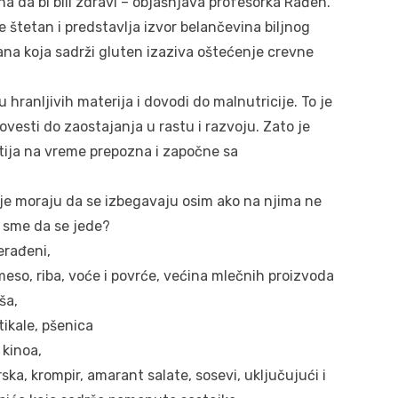
a da bi bili zdravi – objašnjava profesorka Rađen.
e štetan i predstavlja izvor belančevina biljnog
rana koja sadrži gluten izaziva oštećenje crevne
hranljivih materija i dovodi do malnutricije. To je
esti do zaostajanja u rastu i razvoju. Zato je
ija na vreme prepozna i započne sa
oje moraju da se izbegavaju osim ako na njima ne
e sme da se jede?
erađeni,
meso, riba, voće i povrće, većina mlečnih proizvoda
ša,
tikale, pšenica
 kinoa,
rska, krompir, amarant salate, sosevi, uključujući i