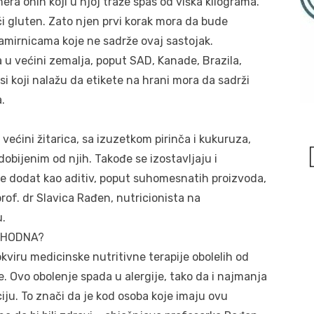
mera onih koji u njoj traže spas od viška kilograma.
eći gluten. Zato njen prvi korak mora da bude
amirnicama koje ne sadrže ovaj sastojak.
u većini zemalja, poput SAD, Kanade, Brazila,
si koji nalažu da etikete na hrani mora da sadrži
.
 većini žitarica, sa izuzetkom pirinča i kukuruza,
obijenim od njih. Takođe se izostavljaju i
e dodat kao aditiv, poput suhomesnatih proizvoda,
of. dr Slavica Rađen, nutricionista na
.
PHODNA?
kviru medicinske nutritivne terapije obolelih od
e. Ovo obolenje spada u alergije, tako da i najmanja
ciju. To znači da je kod osoba koje imaju ovu