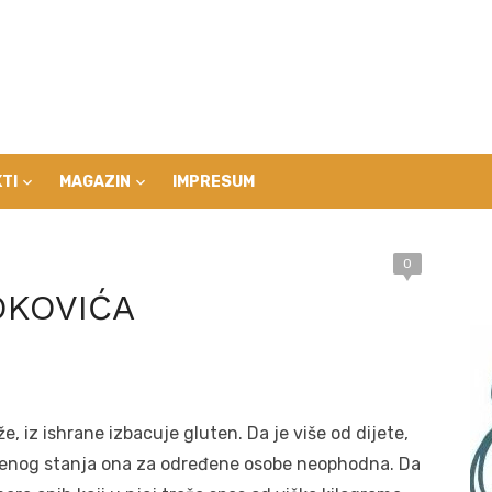
TI
MAGAZIN
IMPRESUM
0
OKOVIĆA
, iz ishrane izbacuje gluten. Da je više od dijete,
venog stanja ona za određene osobe neophodna. Da