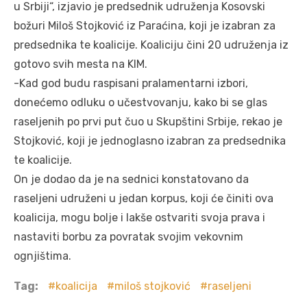
u Srbiji“, izjavio je predsednik udruženja Kosovski
božuri Miloš Stojković iz Paraćina, koji je izabran za
predsednika te koalicije. Koaliciju čini 20 udruženja iz
gotovo svih mesta na KIM.
-Kad god budu raspisani pralamentarni izbori,
donećemo odluku o učestvovanju, kako bi se glas
raseljenih po prvi put čuo u Skupštini Srbije, rekao je
Stojković, koji je jednoglasno izabran za predsednika
te koalicije.
On je dodao da je na sednici konstatovano da
raseljeni udruženi u jedan korpus, koji će činiti ova
koalicija, mogu bolje i lakše ostvariti svoja prava i
nastaviti borbu za povratak svojim vekovnim
ognjištima.
Tag:
koalicija
miloš stojković
raseljeni