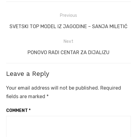
Post
Previous
navigation
Previous
SVETSKI TOP MODEL IZ JAGODINE – SANJA MILETIĆ
post:
Next
Next
PONOVO RADI CENTAR ZA DIJALIZU
post:
Leave a Reply
Your email address will not be published.
Required
fields are marked
*
COMMENT
*