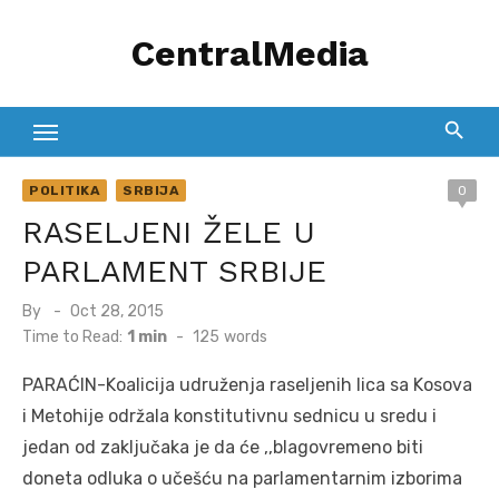
Skip
CentralMedia
to
content
POLITIKA
SRBIJA
0
RASELJENI ŽELE U
PARLAMENT SRBIJE
Posted
By
Oct 28, 2015
on
Time to Read:
1 min
-
125
words
PARAĆIN-Koalicija udruženja raseljenih lica sa Kosova
i Metohije održala konstitutivnu sednicu u sredu i
jedan od zaključaka je da će ,,blagovremeno biti
doneta odluka o učešću na parlamentarnim izborima