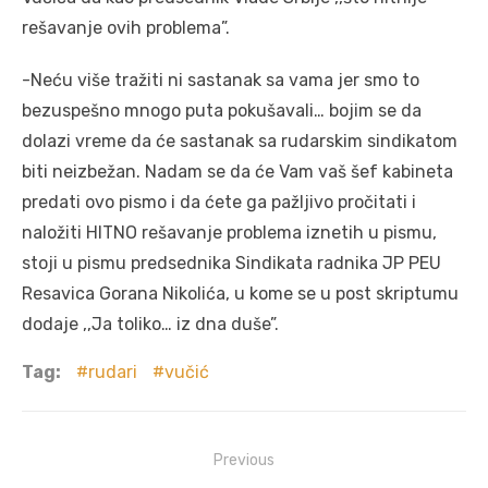
rešavanje ovih problema”.
-Neću više tražiti ni sastanak sa vama jer smo to
bezuspešno mnogo puta pokušavali… bojim se da
dolazi vreme da će sastanak sa rudarskim sindikatom
biti neizbežan. Nadam se da će Vam vaš šef kabineta
predati ovo pismo i da ćete ga pažljivo pročitati i
naložiti HITNO rešavanje problema iznetih u pismu,
stoji u pismu predsednika Sindikata radnika JP PEU
Resavica Gorana Nikolića, u kome se u post skriptumu
dodaje ,,Ja toliko… iz dna duše”.
Tag:
rudari
vučić
Post
Previous