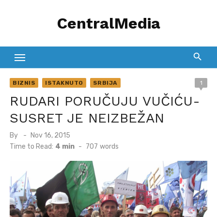
Skip
CentralMedia
to
content
BIZNIS
ISTAKNUTO
SRBIJA
1
RUDARI PORUČUJU VUČIĆU-
SUSRET JE NEIZBEŽAN
Posted
By
Nov 16, 2015
on
Time to Read:
4 min
-
707
words