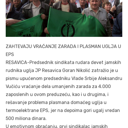
ZAHTEVAJU VRAĆANJE ZARADA I PLASMAN UGLJA U
EPS
RESAVICA-Predsednik sindikata rudara devet jamskih
rudnika uglja JP Resavica Goran Nikolić zatražio je u
pismu upućenom predsedniku Vlade Srbije Aleksandru
Vučiću vraćanje dela umanjenih zarada za 4.000
zaposlenih u ovom preduzeću, kao i u drugima, i
rešavanje problema plasmana domaćeg uglja u
termoelektrane EPS, jer na depoima gori ugalj vredan
500 miliona dinara.
U emotivnom obraćanju, prvi sindikalac jamskih