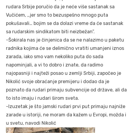
rudara Srbije poručio da je neće više sastanak sa
Vučićem, ,,jer smo to bezuspešno mnogo puta
pokušavali… bojim se da dolazi vreme da će sastanak
sa rudarskim sindikatom biti neizbežan”.
-Šokirala nas je činjenica da se ne nalazimo u paketu
radnika kojima će se delimično vratiti umanjeni iznos
zarada, iako smo vam nekoliko puta do sada
napominjali, a vi to dobro i znate, da radimo
najopasniji i najteži posao u zemlji Srbiji, započeo je
Nikolić svoje obraćanje premijeru i dodao da je
poznato da rudari primaju subvencije od države, ali da
to isto imaju i rudari širom sveta.
-Izuzetak je što jamski rudari prvi put primaju najniže
zarade u istoriji, ne moram da kažem u Evropi, možda i
u svetu, navodi Nikolić