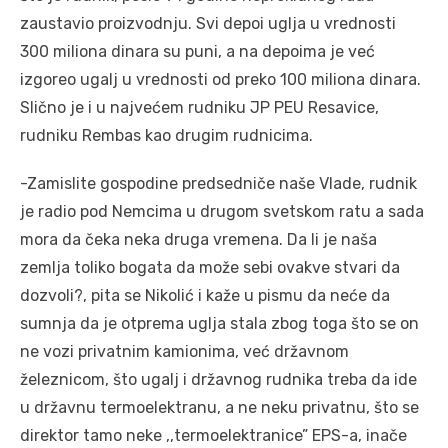
zaustavio proizvodnju. Svi depoi uglja u vrednosti
300 miliona dinara su puni, a na depoima je već
izgoreo ugalj u vrednosti od preko 100 miliona dinara.
Slično je i u najvećem rudniku JP PEU Resavice,
rudniku Rembas kao drugim rudnicima.
-Zamislite gospodine predsedniče naše Vlade, rudnik
je radio pod Nemcima u drugom svetskom ratu a sada
mora da čeka neka druga vremena. Da li je naša
zemlja toliko bogata da može sebi ovakve stvari da
dozvoli?, pita se Nikolić i kaže u pismu da neće da
sumnja da je otprema uglja stala zbog toga što se on
ne vozi privatnim kamionima, već državnom
železnicom, što ugalj i državnog rudnika treba da ide
u državnu termoelektranu, a ne neku privatnu, što se
direktor tamo neke ,,termoelektranice” EPS-a, inače