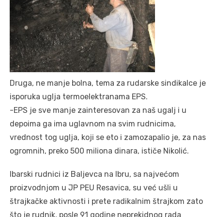
Druga, ne manje bolna, tema za rudarske sindikalce je
isporuka uglja termoelektranama EPS.
-EPS je sve manje zainteresovan za naš ugalj i u
depoima ga ima uglavnom na svim rudnicima,
vrednost tog uglja, koji se eto i zamozapalio je, za nas
ogromnih, preko 500 miliona dinara, ističe Nikolić.
Ibarski rudnici iz Baljevca na Ibru, sa najvećom
proizvodnjom u JP PEU Resavica, su već ušli u
štrajkačke aktivnosti i prete radikalnim štrajkom zato
što je rudnik, posle 91 godine neprekidnog rada