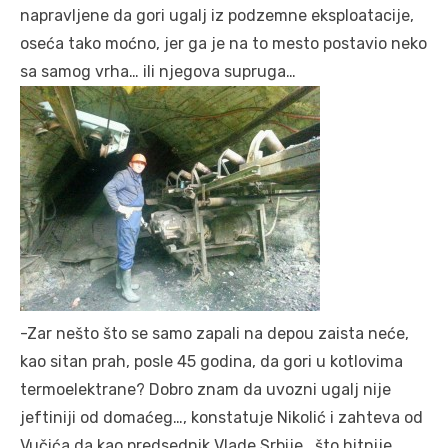
napravljene da gori ugalj iz podzemne eksploatacije,
oseća tako moćno, jer ga je na to mesto postavio neko
sa samog vrha… ili njegova supruga…
-Zar nešto što se samo zapali na depou zaista neće,
kao sitan prah, posle 45 godina, da gori u kotlovima
termoelektrane? Dobro znam da uvozni ugalj nije
jeftiniji od domaćeg…, konstatuje Nikolić i zahteva od
Vučića da kao predsednik Vlade Srbije ,,što hitnije