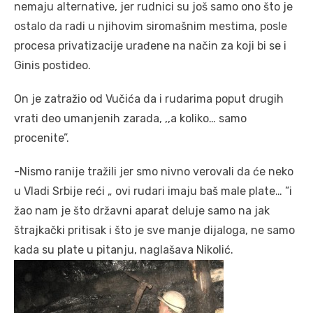
nemaju alternative, jer rudnici su još samo ono što je
ostalo da radi u njihovim siromašnim mestima, posle
procesa privatizacije urađene na način za koji bi se i
Ginis postideo.
On je zatražio od Vučića da i rudarima poput drugih
vrati deo umanjenih zarada, ,,a koliko… samo
procenite”.
-Nismo ranije tražili jer smo nivno verovali da će neko
u Vladi Srbije reći „ ovi rudari imaju baš male plate… ”i
žao nam je što državni aparat deluje samo na jak
štrajkački pritisak i što je sve manje dijaloga, ne samo
kada su plate u pitanju, naglašava Nikolić.