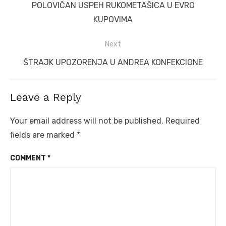
navigation
Previous
POLOVIČAN USPEH RUKOMETAŠICA U EVRO
post:
KUPOVIMA
Next
Next
ŠTRAJK UPOZORENJA U ANDREA KONFEKCIONE
post:
Leave a Reply
Your email address will not be published.
Required
fields are marked
*
COMMENT
*