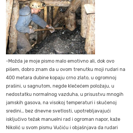
-Možda je moje pismo malo emotivno ali, dok ovo
pišem, dobro znam da u ovom trenutku moji rudari na
400 metara dubine kopaju crno zlato, u ogromnoj
prašini, u sagnutom, negde klečećem položaju, u
nedostatku normalnog vazduha, u prisustvu mnogih
jamskih gasova, na visokoj temperaturi i skučenoj
sredini… bez dnevne svetlosti, upotrebljavajući
isključivo težak manuelni rad i ogroman napor, kaže
Nikolić u svom pismu Vučiću i objašnjava da rudari