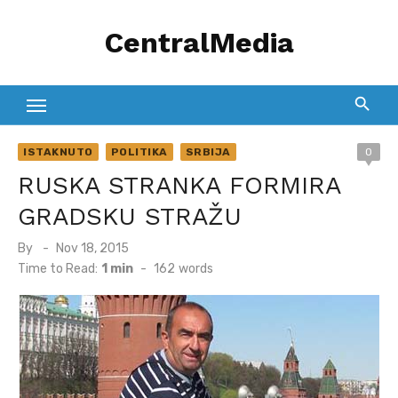
Skip
CentralMedia
to
content
ISTAKNUTO
POLITIKA
SRBIJA
0
RUSKA STRANKA FORMIRA
GRADSKU STRAŽU
Posted
By
Nov 18, 2015
on
Time to Read:
1 min
-
162
words