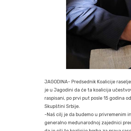
JAGODINA- Predsednik Koalicije raseljeni
je u Jagodini da će ta koalicija učestv
raspisani, po prvi put posle 15 godina o
Skupštini Srbije.
-Naš cilj je da budemo u privremenim i
generalno međunarodnoj zajednici pred
da je cilj te koalicije borba za prava r