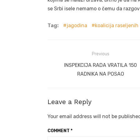
se Srbi isele nemamo o čemu da razgova
Tag:
jagodina
koalicija raseljenih 
Post
Previous
navigation
Previous
INSPEKCIJA RADA VRATILA 150
post:
RADNIKA NA POSAO
Leave a Reply
Your email address will not be publishe
COMMENT
*