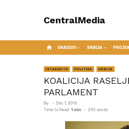
Skip
to
CentralMedia
content
home
GRADOVI
SRBIJA
PROJEK
ISTAKNUTO
POLITIKA
SRBIJA
KOALICIJA RASELJE
PARLAMENT
Posted
By
Dec 1, 2015
on
Time to Read:
1 min
-
295
words