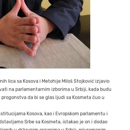
h lica sa Kosova i Metohije Miloš Stojković izjavio
ovati na parlamentarnim izborima u Srbiji, kada budu
d progonstva da bi se glas ljudi sa Kosmeta čuo u
nstitucijama Kosova, kao i Evropskom parlamentu i
stavljamo Srbe sa Kosmeta, istakao je on i dodao
aseljenih u državnim organima u Srbiji, privremenim