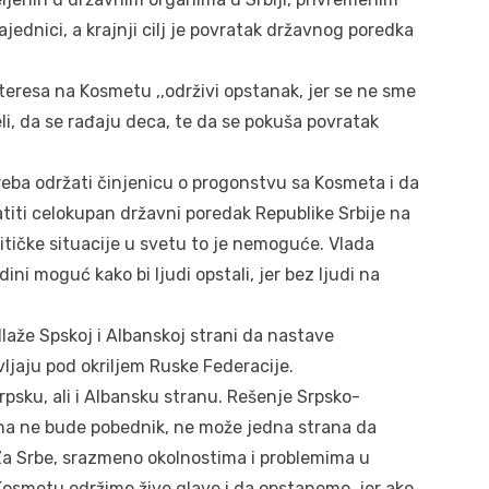
ednici, a krajnji cilj je povratak državnog poredka
eresa na Kosmetu ,,održivi opstanak, jer se ne sme
eli, da se rađaju deca, te da se pokuša povratak
treba održati činjenicu o progonstvu sa Kosmeta i da
iti celokupan državni poredak Republike Srbije na
tičke situacije u svetu to je nemoguće. Vlada
edini moguć kako bi ljudi opstali, jer bez ljudi na
dlaže Spskoj i Albanskoj strani da nastave
ljaju pod okriljem Ruske Federacije.
rpsku, ali i Albansku stranu. Rešenje Srpsko-
ana ne bude pobednik, ne može jedna strana da
 Za Srbe, srazmeno okolnostima i problemima u
 Kosmetu održimo žive glave i da opstanemo, jer ako