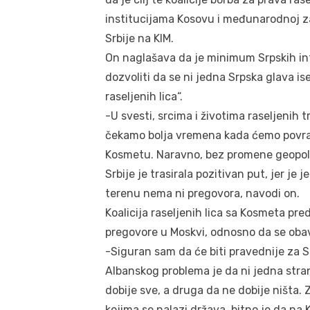
institucijama Kosovu i međunarodnoj zaj
Srbije na KIM.
On naglašava da je minimum Srpskih int
dozvoliti da se ni jedna Srpska glava is
raseljenih lica“.
-U svesti, srcima i životima raseljenih 
čekamo bolja vremena kada ćemo povrat
Kosmetu. Naravno, bez promene geopoli
Srbije je trasirala pozitivan put, jer je j
terenu nema ni pregovora, navodi on.
Koalicija raseljenih lica sa Kosmeta pre
pregovore u Moskvi, odnosno da se obav
-Siguran sam da će biti pravednije za S
Albanskog problema je da ni jedna str
dobije sve, a druga da ne dobije ništa.
kojima se nalazi država, bitno je da na