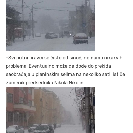
-Svi putni pravci se čiste od sinoć, nemamo nikakvih
problema. Eventualno može da dođe do prekida
saobraćaja u planinskim selima na nekoliko sati, ističe
zamenik predsednika Nikola Nikolić.