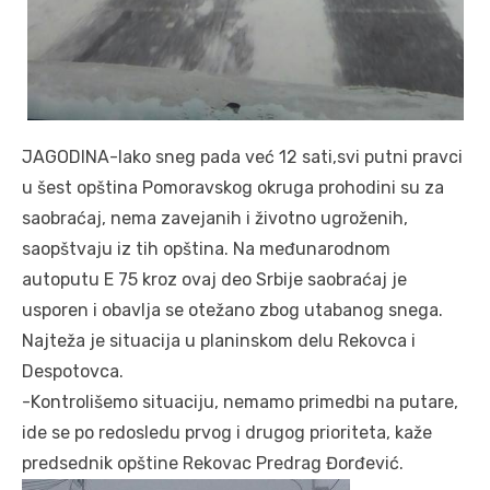
JAGODINA-Iako sneg pada već 12 sati,svi putni pravci
u šest opština Pomoravskog okruga prohodini su za
saobraćaj, nema zavejanih i životno ugroženih,
saopštvaju iz tih opština. Na međunarodnom
autoputu E 75 kroz ovaj deo Srbije saobraćaj je
usporen i obavlja se otežano zbog utabanog snega.
Najteža je situacija u planinskom delu Rekovca i
Despotovca.
-Kontrolišemo situaciju, nemamo primedbi na putare,
ide se po redosledu prvog i drugog prioriteta, kaže
predsednik opštine Rekovac Predrag Đorđević.