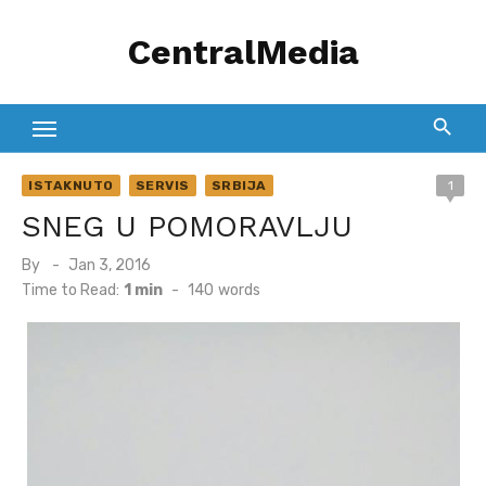
Skip
CentralMedia
to
content
ISTAKNUTO
SERVIS
SRBIJA
1
SNEG U POMORAVLJU
Posted
By
Jan 3, 2016
on
Time to Read:
1 min
-
140
words