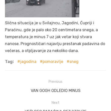
Slična situacija je u Svilajncu, Jagodini, Ćupriji i
Paraćinu, gde je palo oko 20 centimetara snega, a
temperatura je minus 7 uz jak vetar koji stvara
nanose. Prognostičari najavlju prestanak padavina do
večeras, a otpljavanje za nekoliko dana.
Tag:
jagodina
pomoravlje
sneg
Post
Previous
navigation
Previous
VAN GOGH ODLEDIO MINUS
post:
Next