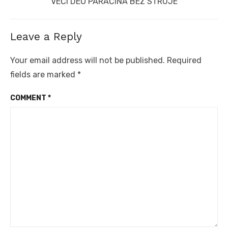
Next
VEĆI DEO PARAĆINA BEZ STRUJE
post:
Leave a Reply
Your email address will not be published.
Required
fields are marked
*
COMMENT
*