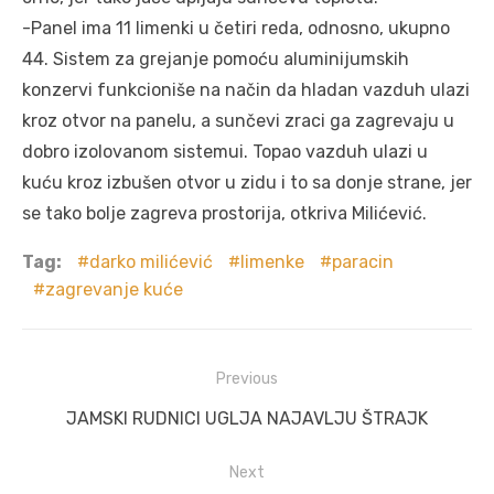
-Panel ima 11 limenki u četiri reda, odnosno, ukupno
44. Sistem za grejanje pomoću aluminijumskih
konzervi funkcioniše na način da hladan vazduh ulazi
kroz otvor na panelu, a sunčevi zraci ga zagrevaju u
dobro izolovanom sistemui. Topao vazduh ulazi u
kuću kroz izbušen otvor u zidu i to sa donje strane, jer
se tako bolje zagreva prostorija, otkriva Milićević.
Tag:
darko milićević
limenke
paracin
zagrevanje kuće
Post
Previous
navigation
Previous
JAMSKI RUDNICI UGLJA NAJAVLJU ŠTRAJK
post:
Next