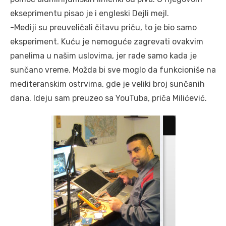
ekseprimentu pisao je i engleski Dejli mejl.
-Mediji su preuveličali čitavu priču, to je bio samo
eksperiment. Kuću je nemoguće zagrevati ovakvim
panelima u našim uslovima, jer rade samo kada je
sunčano vreme. Možda bi sve moglo da funkcioniše na
mediteranskim ostrvima, gde je veliki broj sunčanih
dana. Ideju sam preuzeo sa YouTuba, priča Milićević.