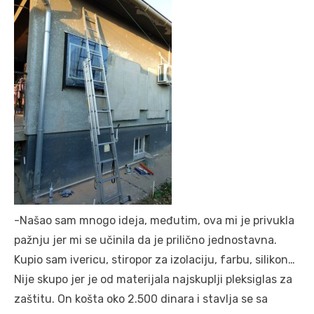
-Našao sam mnogo ideja, međutim, ova mi je privukla
pažnju jer mi se učinila da je prilično jednostavna.
Kupio sam ivericu, stiropor za izolaciju, farbu, silikon…
Nije skupo jer je od materijala najskuplji pleksiglas za
zaštitu. On košta oko 2.500 dinara i stavlja se sa