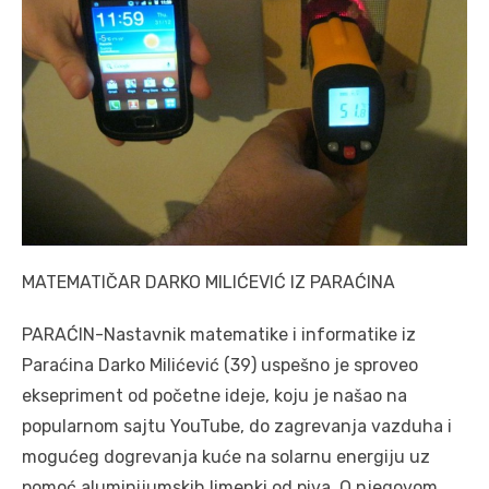
MATEMATIČAR DARKO MILIĆEVIĆ IZ PARAĆINA
PARAĆIN-Nastavnik matematike i informatike iz
Paraćina Darko Milićević (39) uspešno je sproveo
eksepriment od početne ideje, koju je našao na
popularnom sajtu YouTube, do zagrevanja vazduha i
mogućeg dogrevanja kuće na solarnu energiju uz
pomoć aluminijumskih limenki od piva. O njegovom