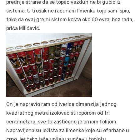
prednje strane da se topao vazduh ne bi gubio iz
sistema. U trošak ne računam limenke koje sam ispio,
tako da ovaj grejni sistem košta oko 60 evra, bez rada,
priča Milićević.
On je napravio ram od iverice dimenzija jednog
kvadratnog metra izolovao stiroporom od tri
centimetara, sve to zaštićeno je crnom folijom.
Napravljena su ležista za limenke koje su ofarbane u
crno, jer tako jače upijaju sunčevu toplotu.