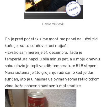
Darko Milićević
On je pred početak zime montirao panel na južni zid
kuće jer su tu sunčevi zraci najjači.
-Izvršio sam merenje 31. decembra. Tada je
temperatura napolju bila minus pet, a u moju dnevnu
sobu ulazio je topli vazdih temperature 51,8 stepeni.
Mana sistema je što grejanje radi samo kad je dan
sunčan, što je u našima uslovima veoma retko tokom
zime, kaže ponosno nastavnik matematike.