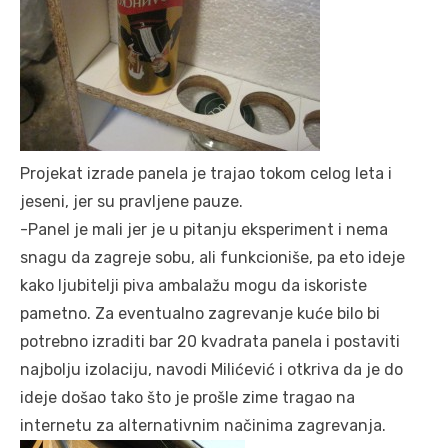
Projekat izrade panela je trajao tokom celog leta i
jeseni, jer su pravljene pauze.
-Panel je mali jer je u pitanju eksperiment i nema
snagu da zagreje sobu, ali funkcioniše, pa eto ideje
kako ljubitelji piva ambalažu mogu da iskoriste
pametno. Za eventualno zagrevanje kuće bilo bi
potrebno izraditi bar 20 kvadrata panela i postaviti
najbolju izolaciju, navodi Milićević i otkriva da je do
ideje došao tako što je prošle zime tragao na
internetu za alternativnim načinima zagrevanja.