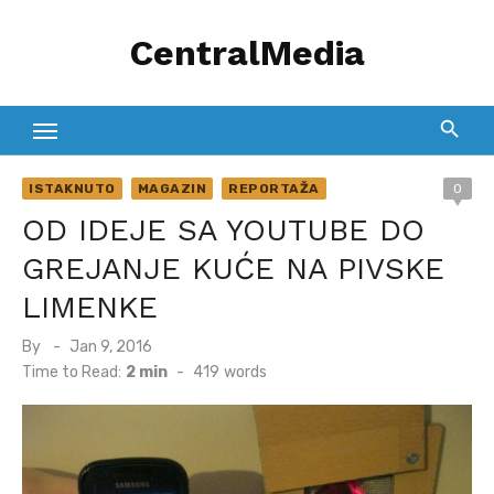
Skip
CentralMedia
to
content
ISTAKNUTO
MAGAZIN
REPORTAŽA
0
OD IDEJE SA YOUTUBE DO
GREJANJE KUĆE NA PIVSKE
LIMENKE
Posted
By
Jan 9, 2016
on
Time to Read:
2 min
-
419
words