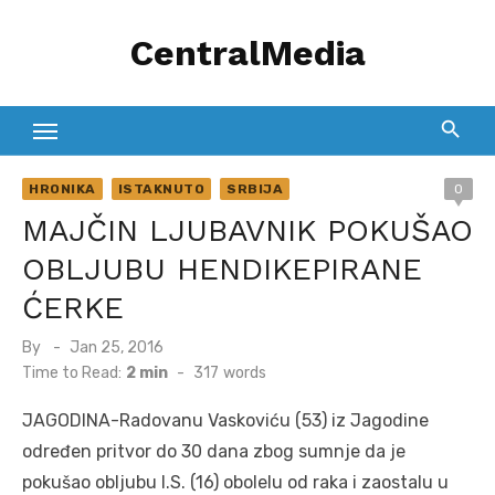
Skip
CentralMedia
to
content
HRONIKA
ISTAKNUTO
SRBIJA
0
MAJČIN LJUBAVNIK POKUŠAO
OBLJUBU HENDIKEPIRANE
ĆERKE
Posted
By
Jan 25, 2016
on
Time to Read:
2 min
-
317
words
JAGODINA-Radovanu Vaskoviću (53) iz Jagodine
određen pritvor do 30 dana zbog sumnje da je
pokušao obljubu I.S. (16) obolelu od raka i zaostalu u