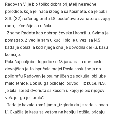
Radovan V. je bio toliko dobra prijatelj nesrećne
porodice, koja je inače izbegla sa Kosmeta, da je čak i
S.S. (22) rođenog brata I.S. podučavao zanatu u svojoj
radnji. Komšije su u šoku.
-Znamo Radeta kao dobrog čoveka i komšiju. Svima je
pomagao. Živeo je sam u kući i bio je u vezi sa N.S.,
kada je dolazila kod njega ona je dovodila ćerku, kažu
komšije.
Pokušaj obljube dogodio se 13 januara, a dan posle
devojčica je to ispričala majci.Posle saslušanja na
poligrafu Radovan je osumnjičen za pokušaj obljube
maloletnice. Dok su ga policajci odvodili iz kuće, N.S.
je bila ispred dvorišta sa kesom u kojoj je bio njegov
veš, jer ga je ,,prala”.
-Tada je kazala komšijama ,,izgleda da je rade silovao
I.”. Okačila je kesu sa vešom na kapiju i otišla, pričaju