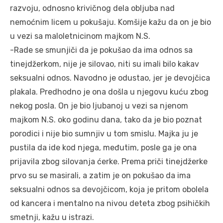
razvoju, odnosno krivičnog dela obljuba nad
nemoćnim licem u pokušaju. Komšije kažu da on je bio
u vezi sa maloletnicinom majkom N.S.
-Rade se smunjiči da je pokušao da ima odnos sa
tinejdžerkom, nije je silovao, niti su imali bilo kakav
seksualni odnos. Navodno je odustao, jer je devojčica
plakala. Predhodno je ona došla u njegovu kuću zbog
nekog posla. On je bio ljubanoj u vezi sa njenom
majkom N.S. oko godinu dana, tako da je bio poznat
porodici i nije bio sumnjiv u tom smislu. Majka ju je
pustila da ide kod njega, međutim, posle ga je ona
prijavila zbog silovanja ćerke. Prema priči tinejdžerke
prvo su se masirali, a zatim je on pokušao da ima
seksualni odnos sa devojčicom, koja je pritom obolela
od kancera i mentalno na nivou deteta zbog psihičkih
smetnji, kažu u istrazi.