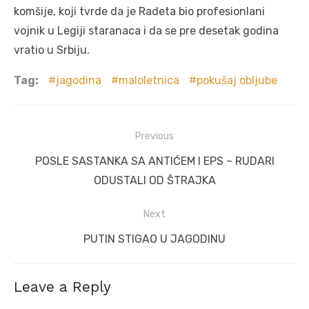
komšije, koji tvrde da je Radeta bio profesionlani
vojnik u Legiji staranaca i da se pre desetak godina
vratio u Srbiju.
Tag:
jagodina
maloletnica
pokušaj obljube
Post
Previous
navigation
Previous
POSLE SASTANKA SA ANTIĆEM I EPS – RUDARI
post:
ODUSTALI OD ŠTRAJKA
Next
Next
PUTIN STIGAO U JAGODINU
post:
Leave a Reply