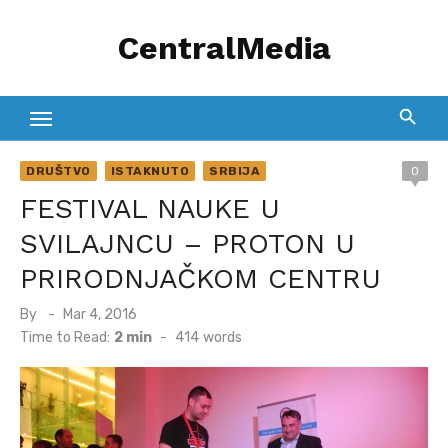
Skip
CentralMedia
to
content
DRUŠTVO
ISTAKNUTO
SRBIJA
0
FESTIVAL NAUKE U
SVILAJNCU – PROTON U
PRIRODNJAČKOM CENTRU
Posted
By
Mar 4, 2016
on
Time to Read:
2 min
-
414
words