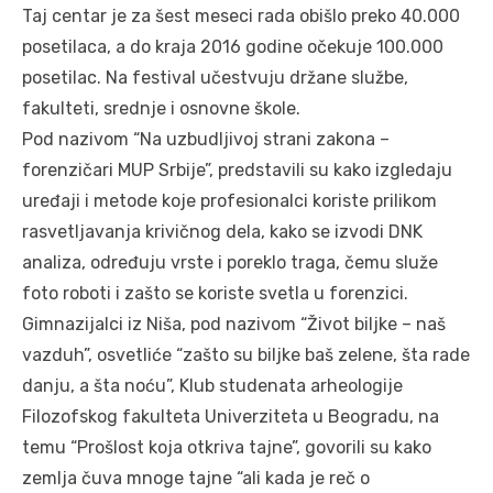
Taj centar je za šest meseci rada obišlo preko 40.000
posetilaca, a do kraja 2016 godine očekuje 100.000
posetilac. Na festival učestvuju držane službe,
fakulteti, srednje i osnovne škole.
Pod nazivom “Na uzbudljivoj strani zakona –
forenzičari MUP Srbije”, predstavili su kako izgledaju
uređaji i metode koje profesionalci koriste prilikom
rasvetljavanja krivičnog dela, kako se izvodi DNK
analiza, određuju vrste i poreklo traga, čemu služe
foto roboti i zašto se koriste svetla u forenzici.
Gimnazijalci iz Niša, pod nazivom “Život biljke – naš
vazduh”, osvetliće “zašto su biljke baš zelene, šta rade
danju, a šta noću”, Klub studenata arheologije
Filozofskog fakulteta Univerziteta u Beogradu, na
temu “Prošlost koja otkriva tajne”, govorili su kako
zemlja čuva mnoge tajne “ali kada je reč o