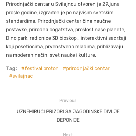
Prirodnjački centar u Svilajncu otvoren je 29.juna
prošle godine, izgrađen je po najvišim svetskim
standardima. Prirodnjački centar čine naučne
postavke, prirodna bogatstva, prošlost naše planete,
Dino park, radionice 3D bioskop… interaktivni sadržaji
koji posetiocima, prvenstveno mladima, približavaju
na moderan način, svet nauke i kulture.
Tag:
festival proton
prirodnjački centar
svilajnac
Post
Previous
navigation
Previous
UZNEMIRUĆI PRIZORI SA JAGODINSKE DIVLJE
post:
DEPONIJE
Next