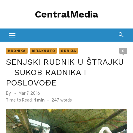
Skip
CentralMedia
to
content
HRONIKA
ISTAKNUTO
SRBIJA
0
SENJSKI RUDNIK U ŠTRAJKU
– SUKOB RADNIKA I
POSLOVOĐE
Posted
By
Mar 7, 2016
on
Time to Read:
1 min
-
247
words