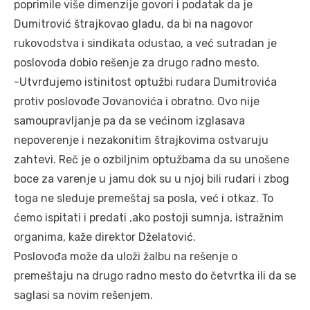
poprimile više dimenzije govori i podatak da je
Dumitrović štrajkovao glađu, da bi na nagovor
rukovodstva i sindikata odustao, a već sutradan je
poslovođa dobio rešenje za drugo radno mesto.
-Utvrđujemo istinitost optužbi rudara Dumitrovića
protiv poslovođe Jovanovića i obratno. Ovo nije
samoupravljanje pa da se većinom izglasava
nepoverenje i nezakonitim štrajkovima ostvaruju
zahtevi. Reč je o ozbiljnim optužbama da su unošene
boce za varenje u jamu dok su u njoj bili rudari i zbog
toga ne sleduje premeštaj sa posla, već i otkaz. To
ćemo ispitati i predati ,ako postoji sumnja, istražnim
organima, kaže direktor Dželatović.
Poslovođa može da uloži žalbu na rešenje o
premeštaju na drugo radno mesto do četvrtka ili da se
saglasi sa novim rešenjem.