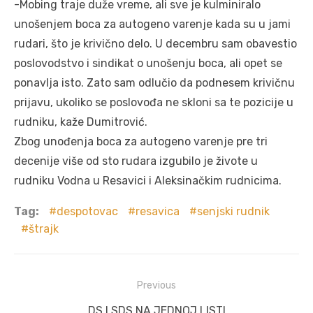
-Mobing traje duže vreme, ali sve je kulminiralo
unošenjem boca za autogeno varenje kada su u jami
rudari, što je krivično delo. U decembru sam obavestio
poslovodstvo i sindikat o unošenju boca, ali opet se
ponavlja isto. Zato sam odlučio da podnesem krivičnu
prijavu, ukoliko se poslovođa ne skloni sa te pozicije u
rudniku, kaže Dumitrović.
Zbog unođenja boca za autogeno varenje pre tri
decenije više od sto rudara izgubilo je živote u
rudniku Vodna u Resavici i Aleksinačkim rudnicima.
Tag:
despotovac
resavica
senjski rudnik
štrajk
Post
Previous
navigation
Previous
DS I SDS NA JEDNOJ LISTI