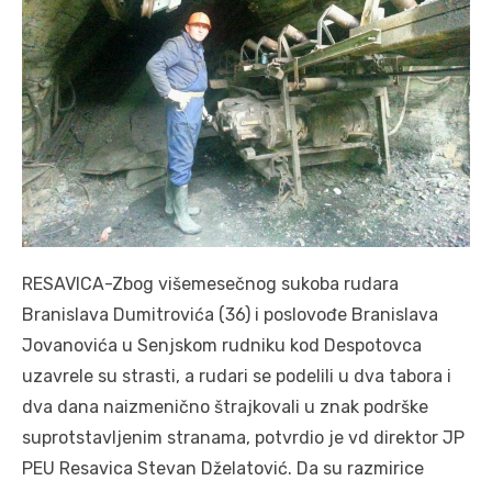
RESAVICA-Zbog višemesečnog sukoba rudara
Branislava Dumitrovića (36) i poslovođe Branislava
Jovanovića u Senjskom rudniku kod Despotovca
uzavrele su strasti, a rudari se podelili u dva tabora i
dva dana naizmenično štrajkovali u znak podrške
suprotstavljenim stranama, potvrdio je vd direktor JP
PEU Resavica Stevan Dželatović. Da su razmirice