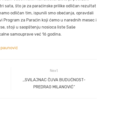
tri sata, što je za paraćinske prilike odličan rezultat
amo odličan tim, ispunili smo obećanja, opravdali
vi Program za Paraćin koji ćemo u narednih mesec i
 se, stoji u saopštenju nosioca liste Saše
lokalne samouprave već 16 godina.
 paunović
Next
Next
,,SVILAJNAC ČUVA BUDUĆNOST-
post:
PREDRAG MILANOVIĆ“