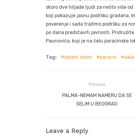
skoro dve hiljade ljudi za nešto više od 
koji pokazuje jasnu podršku građana. Im
poverenje i sada tražimo podršku za no
po dana predstaviti javnosti. Pridružite
Paunovića, koji je na čelu paraćinske 
Tag:
lokalni izbori
paracin
saša
Post
Previous
navigation
Previous
PALMA-NEMAM NAMERU DA SE
post:
SELIM U BEOGRAD
Leave a Reply