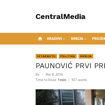
Skip
to
CentralMedia
content
home
GRADOVI
SRBIJA
PROJEK
ISTAKNUTO
POLITIKA
SRBIJA
PAUNOVIĆ PRVI PR
Posted
By
Mar 8, 2016
on
Time to Read:
1 min
-
107
words