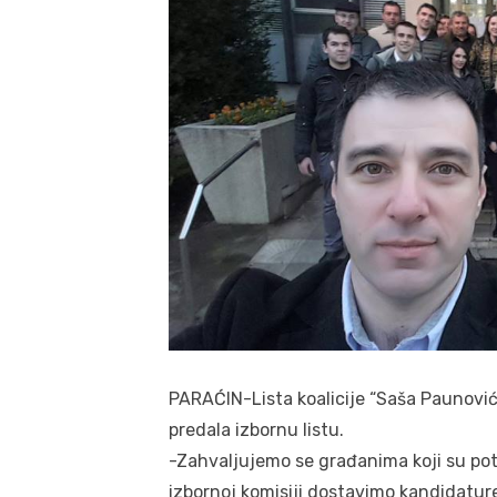
PARAĆIN-Lista koalicije “Saša Paunović
predala izbornu listu.
-Zahvaljujemo se građanima koji su potp
izbornoj komisiji dostavimo kandidature