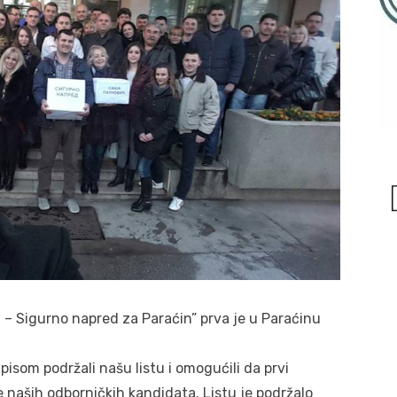
 – Sigurno napred za Paraćin” prva je u Paraćinu
isom podržali našu listu i omogućili da prvi
 naših odborničkih kandidata. Listu je podržalo