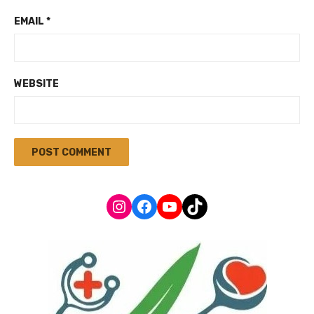
EMAIL
*
WEBSITE
Instagram
Facebook
YouTube
TikTok