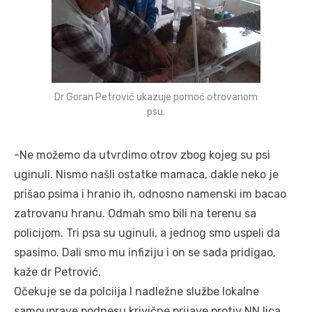
Dr Goran Petrović ukazuje pomoć otrovanom
psu.
-Ne možemo da utvrdimo otrov zbog kojeg su psi
uginuli. Nismo našli ostatke mamaca, dakle neko je
prišao psima i hranio ih, odnosno namenski im bacao
zatrovanu hranu. Odmah smo bili na terenu sa
policijom. Tri psa su uginuli, a jednog smo uspeli da
spasimo. Dali smo mu infiziju i on se sada pridigao,
kaže dr Petrović.
Očekuje se da polciija I nadležne službe lokalne
samouprave podnesu krivične prijave protiv NN lica