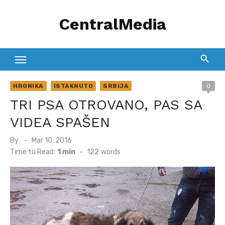
Skip
CentralMedia
to
content
HRONIKA
ISTAKNUTO
SRBIJA
0
TRI PSA OTROVANO, PAS SA
VIDEA SPAŠEN
Posted
By
Mar 10, 2016
on
Time to Read:
1 min
-
122
words