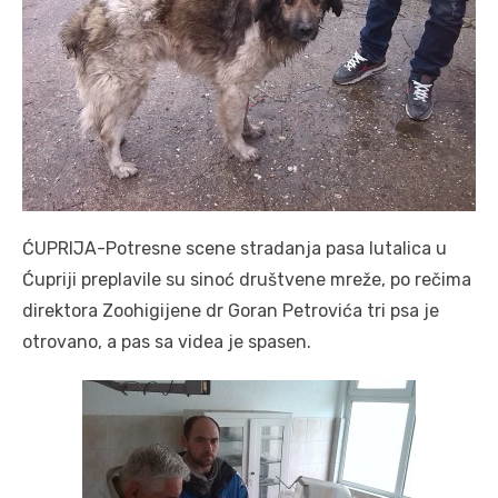
ĆUPRIJA-Potresne scene stradanja pasa lutalica u
Ćupriji preplavile su sinoć društvene mreže, po rečima
direktora Zoohigijene dr Goran Petrovića tri psa je
otrovano, a pas sa videa je spasen.