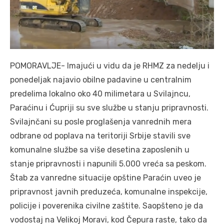
POMORAVLJE- Imajući u vidu da je RHMZ za nedelju i
ponedeljak najavio obilne padavine u centralnim
predelima lokalno oko 40 milimetara u Svilajncu,
Paraćinu i Ćupriji su sve službe u stanju pripravnosti.
Svilajnčani su posle proglašenja vanrednih mera
odbrane od poplava na teritoriji Srbije stavili sve
komunalne službe sa više desetina zaposlenih u
stanje pripravnosti i napunili 5.000 vreća sa peskom.
Štab za vanredne situacije opštine Paraćin uveo je
pripravnost javnih preduzeća, komunalne inspekcije,
policije i poverenika civilne zaštite. Saopšteno je da
vodostaj na Velikoj Moravi, kod Čepura raste, tako da