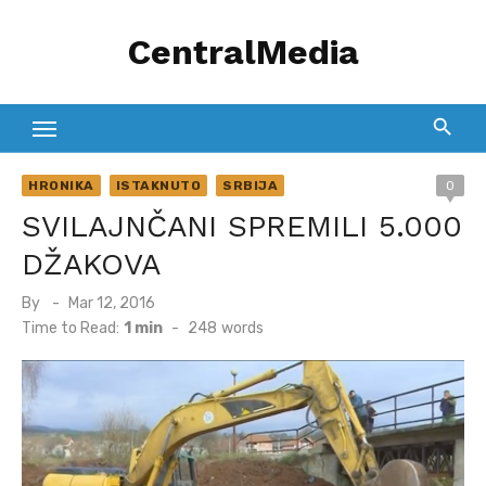
Skip
CentralMedia
to
content
HRONIKA
ISTAKNUTO
SRBIJA
0
SVILAJNČANI SPREMILI 5.000
DŽAKOVA
Posted
By
Mar 12, 2016
on
Time to Read:
1 min
-
248
words