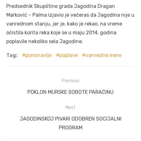
Predsednik Skupštine grada Jagodina Dragan
Marković – Palma izjavio je večeras da Jagodina nije u
vanrednom stanju, jer je, kako je rekao, na vreme
očistila korita reka koje se u maju 2014. godina
poplavile nekoliko sela Jagodine.
Tag:
pomoravlje
poplave
vanredne mere
Post
Previous
navigation
Previous
POKLON MURSKE SOBOTE PARAĆINU
post:
Next
Next
JAGODINSKOJ PIVARI ODOBREN SOCIJALNI
post:
PROGRAM