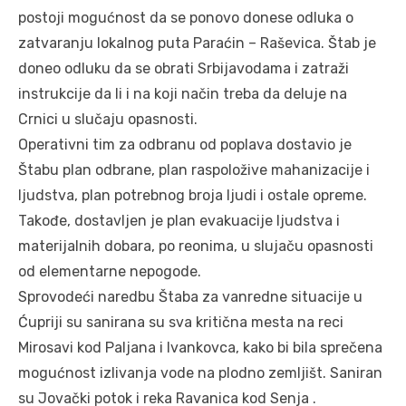
postoji mogućnost da se ponovo donese odluka o
zatvaranju lokalnog puta Paraćin – Raševica. Štab je
doneo odluku da se obrati Srbijavodama i zatraži
instrukcije da li i na koji način treba da deluje na
Crnici u slučaju opasnosti.
Operativni tim za odbranu od poplava dostavio je
Štabu plan odbrane, plan raspoložive mahanizacije i
ljudstva, plan potrebnog broja ljudi i ostale opreme.
Takođe, dostavljen je plan evakuacije ljudstva i
materijalnih dobara, po reonima, u slujaču opasnosti
od elementarne nepogode.
Sprovodeći naredbu Štaba za vanredne situacije u
Ćupriji su sanirana su sva kritična mesta na reci
Mirosavi kod Paljana i Ivankovca, kako bi bila sprečena
mogućnost izlivanja vode na plodno zemljišt. Saniran
su Jovački potok i reka Ravanica kod Senja .