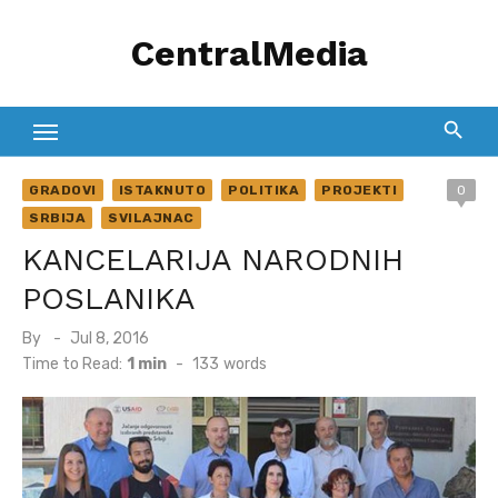
Skip
CentralMedia
to
content
GRADOVI
ISTAKNUTO
POLITIKA
PROJEKTI
0
SRBIJA
SVILAJNAC
KANCELARIJA NARODNIH
POSLANIKA
Posted
By
Jul 8, 2016
on
Time to Read:
1 min
-
133
words