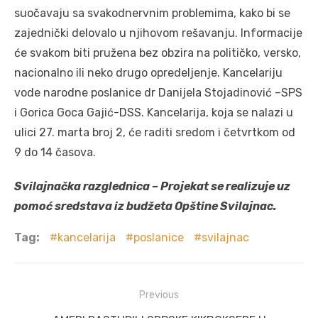
suočavaju sa svakodnervnim problemima, kako bi se
zajednički delovalo u njihovom rešavanju. Informacije
će svakom biti pružena bez obzira na političko, versko,
nacionalno ili neko drugo opredeljenje. Kancelariju
vode narodne poslanice dr Danijela Stojadinović –SPS
i Gorica Goca Gajić-DSS. Kancelarija, koja se nalazi u
ulici 27. marta broj 2, će raditi sredom i četvrtkom od
9 do 14 časova.
Svilajnačka razglednica – Projekat se realizuje uz
pomoć sredstava iz budžeta Opštine Svilajnac.
Tag:
kancelarija
poslanice
svilajnac
Post
Previous
navigation