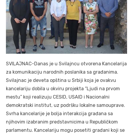
SVILAJNAC-Danas je u Svilajncu otvorena Kancelarija
za komunikaciju narodnih poslanika sa građanima.
Svilajnac je deveta opština u Srbiji koja je ovakvu
kancelariju dobila u okviru projekta “Ljudi na prvom
mestu” koji realizuju CESID, USAID i Nacionalni
demokratski institut, uz podršku lokalne samouprave.
Svrha kancelarije je bolja interakcija građana sa
njihovim izabranim predstavnicima u Republičkom
parlamentu. Kancelariju mogu posetiti građani koji se