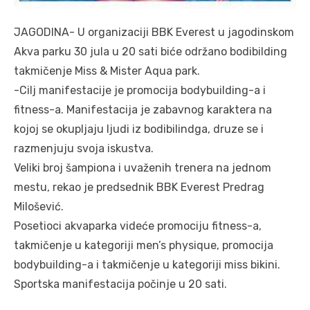
JAGODINA- U organizaciji BBK Everest u jagodinskom
Akva parku 30 jula u 20 sati biće održano bodibilding
takmičenje Miss & Mister Aqua park.
-Cilj manifestacije je promocija bodybuilding-a i
fitness-a. Manifestacija je zabavnog karaktera na
kojoj se okupljaju ljudi iz bodibilindga, druze se i
razmenjuju svoja iskustva.
Veliki broj šampiona i uvaženih trenera na jednom
mestu, rekao je predsednik BBK Everest Predrag
Milošević.
Posetioci akvaparka videće promociju fitness-a,
takmičenje u kategoriji men’s physique, promocija
bodybuilding-a i takmičenje u kategoriji miss bikini.
Sportska manifestacija počinje u 20 sati.