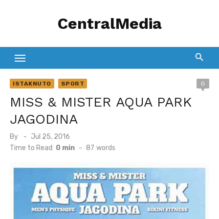
Skip
CentralMedia
to
content
ISTAKNUTO
SPORT
0
MISS & MISTER AQUA PARK
JAGODINA
Posted
By
Jul 25, 2016
on
Time to Read:
0 min
-
87
words