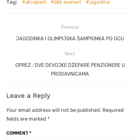
Tag:
akvapark
bbk everest
jagodina
Post
Previous
navigation
Previous
JAGODINKA I OLIMPIJSKA ŠAMPIONKA PO OCU
post:
Next
Next
OPREZ : DVE DEVOJKE DŽEPARE PENZIONERE U
post:
PRODAVNICAMA
Leave a Reply
Your email address will not be published.
Required
fields are marked
*
COMMENT
*