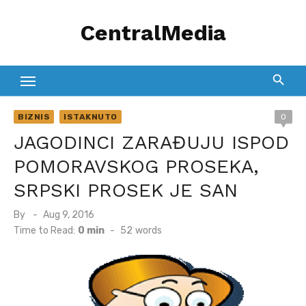
Skip
CentralMedia
to
content
BIZNIS
ISTAKNUTO
0
JAGODINCI ZARAĐUJU ISPOD
POMORAVSKOG PROSEKA,
SRPSKI PROSEK JE SAN
Posted
By
Aug 9, 2016
on
Time to Read:
0 min
-
52
words