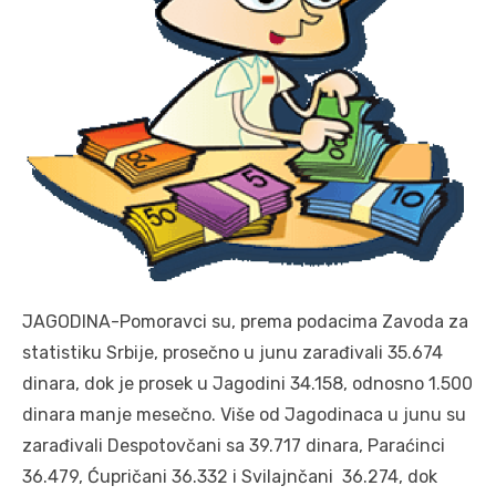
JAGODINA-Pomoravci su, prema podacima Zavoda za
statistiku Srbije, prosečno u junu zarađivali 35.674
dinara, dok je prosek u Jagodini 34.158, odnosno 1.500
dinara manje mesečno. Više od Jagodinaca u junu su
zarađivali Despotovčani sa 39.717 dinara, Paraćinci
36.479, Ćupričani 36.332 i Svilajnčani 36.274, dok