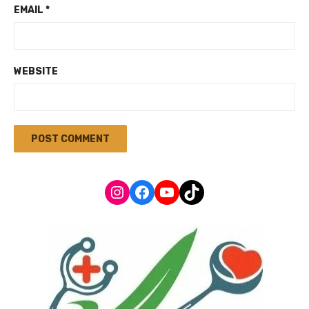
EMAIL
*
WEBSITE
Instagram
Facebook
YouTube
TikTok