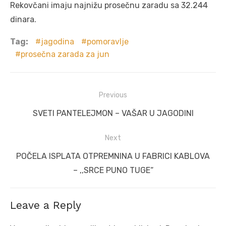
Rekovčani imaju najnižu prosečnu zaradu sa 32.244
dinara.
Tag:
jagodina
pomoravlje
prosečna zarada za jun
Post
Previous
navigation
Previous
SVETI PANTELEJMON – VAŠAR U JAGODINI
post:
Next
Next
POČELA ISPLATA OTPREMNINA U FABRICI KABLOVA
post:
– ,,SRCE PUNO TUGE“
Leave a Reply