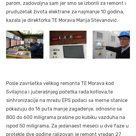
parom, zadovoljna sam jer smo se izborili za remont i
prudužetak života elektrane za najmanje 10 godina,
kazala je direktorka TE Morava Marija Stevanović.
Posle završetka velikog remonta TE Morava kod
Svilajnca i jučerašnjeg početka rada kotlova,te
sinhronizacije na mrežu EPS podaci sa merne stanice
pokazuju do 16 puta manje zagađenje, odnosno sa
800 do 600 miligrama prašine po kubiku vazduha na
ispod 50 miligrama. Za jedanaest meseci u dve faze u
protekle dve godine ralizovan je remont vredan 27