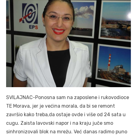
SVILAJNAC-Ponosna sam na zaposlene i rukovodioce
TE Morava, jer je većina morala, da bi se remont
završio kako treba,da ostaje ovde i više od 24 sata u
cugu. Zaista lavovski napor i na kraju juče smo
sinhronizovali blok na mrežu. Već danas radimo puno