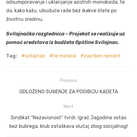
odsumporavanje i uklanjanje azotnih monoksida, te
da, kako kažu, ubuduće rade bez ikakve štete po
životnu sredinu.
Svilajnačka razglednica – Projekat se realizuje uz
pomoć sredstava iz budžeta Opštine Svilajnac.
Tag:
svilajnac
te morava
završen remont
Post
Previous
navigation
Previous
ODLOŽENO SUĐENJE ZA POGIBIJU KADETA
post:
Next
Next
Sindikat “Nezavisnost” tvrdi: Igrač Jagodine ostao
post:
bez bubrega, klub zataškava slučaj zbog socijalnog!