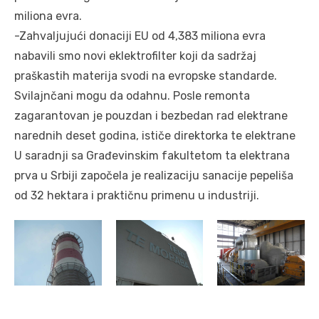
miliona evra.
-Zahvaljujući donaciji EU od 4,383 miliona evra
nabavili smo novi eklektrofilter koji da sadržaj
praškastih materija svodi na evropske standarde.
Svilajnčani mogu da odahnu. Posle remonta
zagarantovan je pouzdan i bezbedan rad elektrane
narednih deset godina, ističe direktorka te elektrane
U saradnji sa Građevinskim fakultetom ta elektrana
prva u Srbiji započela je realizaciju sanacije pepeliša
od 32 hektara i praktičnu primenu u industriji.