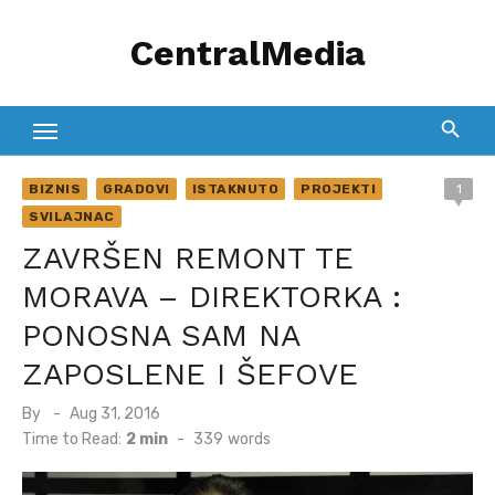
Skip
CentralMedia
to
content
BIZNIS
GRADOVI
ISTAKNUTO
PROJEKTI
1
SVILAJNAC
ZAVRŠEN REMONT TE
MORAVA – DIREKTORKA :
PONOSNA SAM NA
ZAPOSLENE I ŠEFOVE
Posted
By
Aug 31, 2016
on
Time to Read:
2 min
-
339
words