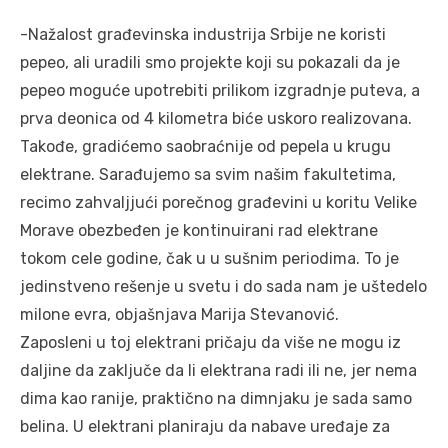
-Nažalost građevinska industrija Srbije ne koristi
pepeo, ali uradili smo projekte koji su pokazali da je
pepeo moguće upotrebiti prilikom izgradnje puteva, a
prva deonica od 4 kilometra biće uskoro realizovana.
Takođe, gradićemo saobraćnije od pepela u krugu
elektrane. Sarađujemo sa svim našim fakultetima,
recimo zahvaljjući porečnog građevini u koritu Velike
Morave obezbeđen je kontinuirani rad elektrane
tokom cele godine, čak u u sušnim periodima. To je
jedinstveno rešenje u svetu i do sada nam je uštedelo
milone evra, objašnjava Marija Stevanović.
Zaposleni u toj elektrani pričaju da više ne mogu iz
daljine da zaključe da li elektrana radi ili ne, jer nema
dima kao ranije, praktično na dimnjaku je sada samo
belina. U elektrani planiraju da nabave uređaje za