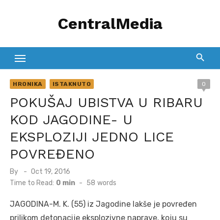
Skip
CentralMedia
to
content
HRONIKA
ISTAKNUTO
0
POKUŠAJ UBISTVA U RIBARU
KOD JAGODINE- U
EKSPLOZIJI JEDNO LICE
POVREĐENO
Posted
By
Oct 19, 2016
on
Time to Read:
0 min
-
58
words
JAGODINA-M. K. (55) iz Jagodine lakše je povređen
prilikom detonacije eksplozivne naprave, koju su