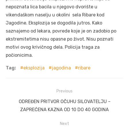
nepoznata lica bacila u njegovo dvorište u
vikendaškom naselju u okolini sela Ribare kod
Jagodine. Eksplozija se dogodila jutros. Kako
saznajemo od lekara, povrede koje je on zadobio po
ekstremitetima nisu opasne po život. Nisu poznati
motivi ovog krivičnog dela. Policija traga za
počionicima.
Tag:
eksplozija
jagodina
ribare
Post
Previous
navigation
Previous
ODREĐEN PRITVOR OČUHU SILOVATELJU –
post:
ZAPREĆENA KAZNA OD 10 DO 40 GODINA
Next