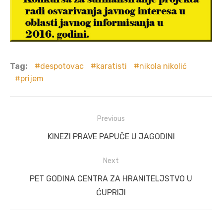
Tag:
despotovac
karatisti
nikola nikolić
prijem
Post
Previous
navigation
Previous
KINEZI PRAVE PAPUČE U JAGODINI
post:
Next
Next
PET GODINA CENTRA ZA HRANITELJSTVO U
post:
ĆUPRIJI