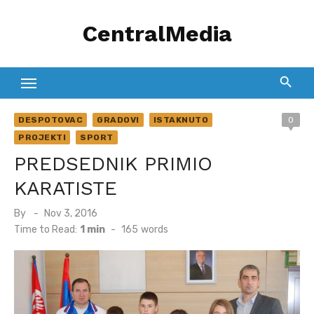
Skip
CentralMedia
to
content
DESPOTOVAC
GRADOVI
ISTAKNUTO
0
PROJEKTI
SPORT
PREDSEDNIK PRIMIO
KARATISTE
Posted
By
Nov 3, 2016
on
Time to Read:
1 min
-
165
words