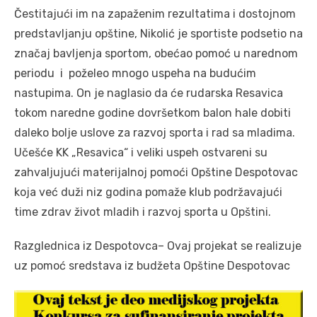
Čestitajući im na zapaženim rezultatima i dostojnom
predstavljanju opštine, Nikolić je sportiste podsetio na
značaj bavljenja sportom, obećao pomoć u narednom
periodu i poželeo mnogo uspeha na budućim
nastupima. On je naglasio da će rudarska Resavica
tokom naredne godine dovršetkom balon hale dobiti
daleko bolje uslove za razvoj sporta i rad sa mladima.
Učešće KK „Resavica“ i veliki uspeh ostvareni su
zahvaljujući materijalnoj pomoći Opštine Despotovac
koja već duži niz godina pomaže klub podržavajući
time zdrav život mladih i razvoj sporta u Opštini.
Razglednica iz Despotovca– Ovaj projekat se realizuje
uz pomoć sredstava iz budžeta Opštine Despotovac