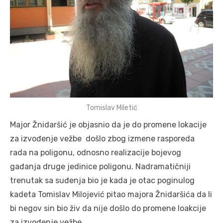
Tomislav Miletić
Major Žnidaršić je objasnio da je do promene lokacije
za izvođenje vežbe došlo zbog izmene rasporeda
rada na poligonu, odnosno realizacije bojevog
gađanja druge jedinice poligonu. Nadramatičniji
trenutak sa suđenja bio je kada je otac poginulog
kadeta Tomislav Milojević pitao majora Žnidaršića da li
bi negov sin bio živ da nije došlo do promene loakcije
za izvođenje vežbe.