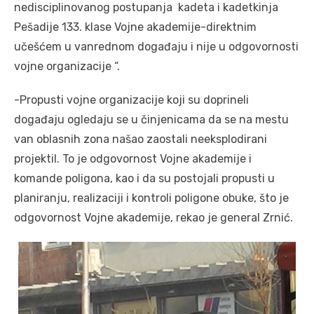
nedisciplinovanog postupanja kadeta i kadetkinja
Pešadije 133. klase Vojne akademije-direktnim
učešćem u vanrednom događaju i nije u odgovornosti
vojne organizacije “.
-Propusti vojne organizacije koji su doprineli
događaju ogledaju se u činjenicama da se na mestu
van oblasnih zona našao zaostali neeksplodirani
projektil. To je odgovornost Vojne akademije i
komande poligona, kao i da su postojali propusti u
planiranju, realizaciji i kontroli poligone obuke, što je
odgovornost Vojne akademije, rekao je general Zrnić.