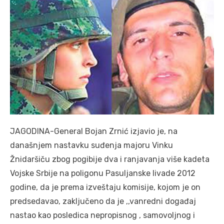
JAGODINA-General Bojan Zrnić izjavio je, na
današnjem nastavku suđenja majoru Vinku
Žnidaršiču zbog pogibije dva i ranjavanja više kadeta
Vojske Srbije na poligonu Pasuljanske livade 2012
godine, da je prema izveštaju komisije, kojom je on
predsedavao, zaključeno da je ,,vanredni događaj
nastao kao posledica nepropisnog , samovoljnog i