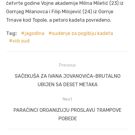
četvrte godine Vojne akademije Milina Miletić (23) iz
Gornjeg Milanovca i Filip Milojević (24) iz Gornje
Trnave kod Topole, a petoro kadeta povređeno.
Tag:
jagodina
suđenje za pogibiju kadeta
viši sud
Post
Previous
navigation
Previous
SAČEKUŠA ZA IVANA JOVANOVIĆA-BRUTALNO
post:
UBIJEN SA DESET METAKA
Next
Next
PARAĆINCI ORGANIZUJU PROSLAVU TRAMPOVE
post:
POBEDE