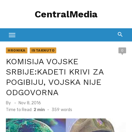
Skip
CentralMedia
to
content
HRONIKA
ISTAKNUTO
0
KOMISIJA VOJSKE
SRBIJE:KADETI KRIVI ZA
POGIBIJU, VOJSKA NIJE
ODGOVORNA
Posted
By
Nov 8, 2016
on
Time to Read:
2 min
-
359
words