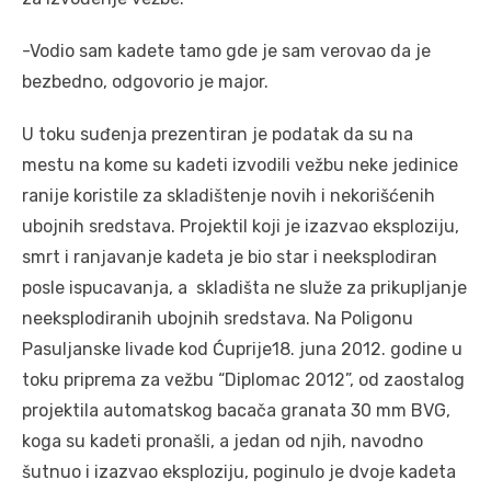
-Vodio sam kadete tamo gde je sam verovao da je
bezbedno, odgovorio je major.
U toku suđenja prezentiran je podatak da su na
mestu na kome su kadeti izvodili vežbu neke jedinice
ranije koristile za skladištenje novih i nekorišćenih
ubojnih sredstava. Projektil koji je izazvao eksploziju,
smrt i ranjavanje kadeta je bio star i neeksplodiran
posle ispucavanja, a skladišta ne služe za prikupljanje
neeksplodiranih ubojnih sredstava. Na Poligonu
Pasuljanske livade kod Ćuprije18. juna 2012. godine u
toku priprema za vežbu “Diplomac 2012”, od zaostalog
projektila automatskog bacača granata 30 mm BVG,
koga su kadeti pronašli, a jedan od njih, navodno
šutnuo i izazvao eksploziju, poginulo je dvoje kadeta