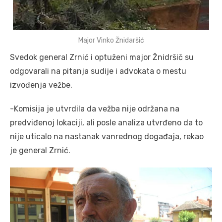
Major Vinko Žnidaršić
Svedok general Zrnić i optuženi major Žnidršič su
odgovarali na pitanja sudije i advokata o mestu
izvođenja vežbe.
-Komisija je utvrdila da vežba nije održana na
predviđenoj lokaciji, ali posle analiza utvrđeno da to
nije uticalo na nastanak vanrednog događaja, rekao
je general Zrnić.