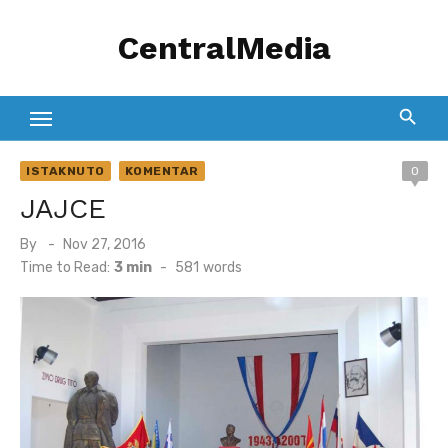
Skip
CentralMedia
to
content
ISTAKNUTO
KOMENTAR
0
JAJCE
Posted
By
Nov 27, 2016
on
Time to Read:
3 min
-
581
words