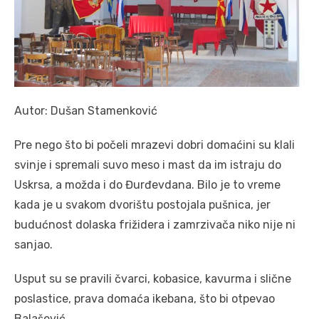
Autor: Dušan Stamenković
Pre nego što bi počeli mrazevi dobri domaćini su klali
svinje i spremali suvo meso i mast da im istraju do
Uskrsa, a možda i do Đurđevdana. Bilo je to vreme
kada je u svakom dvorištu postojala pušnica, jer
budućnost dolaska frižidera i zamrzivača niko nije ni
sanjao.
Usput su se pravili čvarci, kobasice, kavurma i slične
poslastice, prava domaća ikebana, što bi otpevao
Balašević.