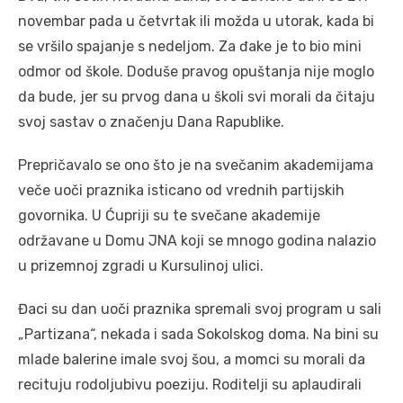
novembar pada u četvrtak ili možda u utorak, kada bi
se vršilo spajanje s nedeljom. Za đake je to bio mini
odmor od škole. Doduše pravog opuštanja nije moglo
da bude, jer su prvog dana u školi svi morali da čitaju
svoj sastav o značenju Dana Rapublike.
Prepričavalo se ono što je na svečanim akademijama
veče uoči praznika isticano od vrednih partijskih
govornika. U Ćupriji su te svečane akademije
održavane u Domu JNA koji se mnogo godina nalazio
u prizemnoj zgradi u Kursulinoj ulici.
Đaci su dan uoči praznika spremali svoj program u sali
„Partizana“, nekada i sada Sokolskog doma. Na bini su
mlade balerine imale svoj šou, a momci su morali da
recituju rodoljubivu poeziju. Roditelji su aplaudirali