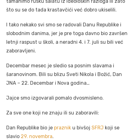
tamanimo rusku salatu iz ideoloških razloga ili zato
što su se do tada krastavčići već dobro ukiselili.
I tako nekako svi smo se radovali Danu Republike i
slobodnim danima, jer je pre toga davno bio završen
letnji raspust u školi, a neradni 4. i 7. juli su bili već
zaboravljeni.
Decembar mesec je sledio sa posnim slavama i
šaranovinom. Bili su blizu Sveti Nikola i Božić, Dan
JNA – 22. Decembar i Nova godina…
Jajce smo izgovarali pomalo dvosmisleno.
Za sve one koji ne znaju ili su zaboravili:
Dan Republike bio je
praznik
u bivšoj
SFRJ
koji se
slavio
29. novembra
.