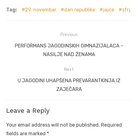
Tag:
29. novembar
dan republike
jajce
sfrj
Post
Previous
navigation
Previous
PERFORMANS JAGODINSKIH GIMNAZIJALACA –
post:
NASILJE NAD ŽENAMA
Next
Next
U JAGODINI UHAPŠENA PREVARANTKINJA IZ
post:
ZAJEČARA
Leave a Reply
Your email address will not be published.
Required
fields are marked
*