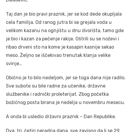
Taj dan je bio pravi praznik, jer se kod dede okupljala
cela familija. Od ranog jutra bi se grejala voda u
velikom kazanu na ognjištu u dnu dvorišta, tamo gde
je bio i kazan za pečenje rakije. Oštrili su se noževi i
ribao drveni sto na kome je kasapin kasnije sekao
meso. Željno se iščekivao trenutak klanja velike
svinje…
Obično je to bilo nedeljom, jer se toga dana nije radilo.
Sve subote su bile radne za učenike, državne
službenike i radnički proleterijat. Zbog početka
božićnog posta birana je nedelja u novembru mesecu.
A onda bi usledio državni praznik – Dan Republike.
Dva, tri, četiri neradna dana, sve zavisno da li se 29.