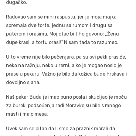
dugačko.
Radovao sam se mini raspustu, jer je moja majka
spremala dve torte, jednu sa rumom i drugu sa
puterom i orasima. Moj otac bi tiho govorio: „Ženu
dupe krasi, a tortu orasi!“ Nisam tada to razumeo.
U to vreme nije bilo pečenjara, pa su svi pekli prasiće,
neko na ražnju, neko u rerni, a ko je mogao nosio je
prase u pekaru. Važno je bilo da kožica bude hrskava i
dovoljno slana.
Naš pekar Buda je imao puno posla i skupljao je moču
za burek, podsećenja radi Moravke su bile s mnogo
masti i malo mesa.
Uvek sam se pitao da li smo za praznik morali da