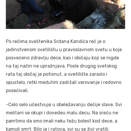
Po rečima sveštenika Srđana Kandića reč je o
jedinstvenom svetilištu u pravoslavnom svetu u koje
posvećeno zdravlju dece, kao i običaju koji se nigde
na taj način ne upražnjava. Posle drugog svetskog
rata taj običaj je potisnut, a svetilište zaraslo i
opustelo, retki međutim zadržali verovanje i redovno
posećivali.
-Celo selo učestvuje u obeležavanju dečije slave. Svi
meštani se okupi i dovedeu malu decu. Na sreću ne
pamtimo da smo imali neku težu bolest kod dece, a
kamoli smrt. Bilo je i ratova, svi su se živi vratili.