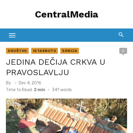
Skip
CentralMedia
to
content
DRUŠTVO
ISTAKNUTO
SRBIJA
0
JEDINA DEČIJA CRKVA U
PRAVOSLAVLJU
Posted
By
Dec 4, 2016
on
Time to Read:
2 min
-
341
words