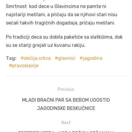
Smrtnost kod dece u Glavincima ne pamte ni
najstariji meštani, a pričaju da se njihovi stari nisu
sećali takvih tragičnih događaja, pričaju meštani.
Po tradiciji deca su dobila paketiće sa slatkišima, dok
su se stariji grejali uz kuvanu rakiju.
Tag:
dečija crkva
glavnici
jagodina
pravoslavlje
Post
Previous
navigation
Previous
MLADI BRAČNI PAR SA BEBOM UGOSTIO
post:
JAGODINSKE BESKUĆNICE
Next