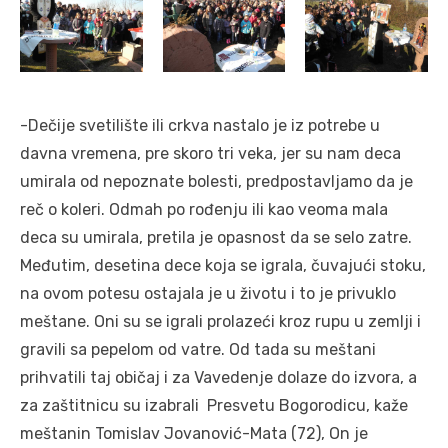
-Dečije svetilište ili crkva nastalo je iz potrebe u
davna vremena, pre skoro tri veka, jer su nam deca
umirala od nepoznate bolesti, predpostavljamo da je
reč o koleri. Odmah po rođenju ili kao veoma mala
deca su umirala, pretila je opasnost da se selo zatre.
Međutim, desetina dece koja se igrala, čuvajući stoku,
na ovom potesu ostajala je u životu i to je privuklo
meštane. Oni su se igrali prolazeći kroz rupu u zemlji i
gravili sa pepelom od vatre. Od tada su meštani
prihvatili taj običaj i za Vavedenje dolaze do izvora, a
za zaštitnicu su izabrali Presvetu Bogorodicu, kaže
meštanin Tomislav Jovanović-Mata (72), On je