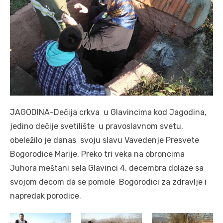
JAGODINA-Dečija crkva u Glavincima kod Jagodina,
jedino dečije svetilište u pravoslavnom svetu,
obeležilo je danas svoju slavu Vavedenje Presvete
Bogorodice Marije. Preko tri veka na obroncima
Juhora meštani sela Glavinci 4. decembra dolaze sa
svojom decom da se pomole Bogorodici za zdravlje i
napredak porodice.