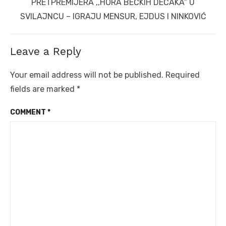
Next
PRETPREMIJERA ,,HORA BEČKIH DEČAKA” U
post:
SVILAJNCU – IGRAJU MENSUR, EJDUS I NINKOVIĆ
Leave a Reply
Your email address will not be published.
Required
fields are marked
*
COMMENT
*