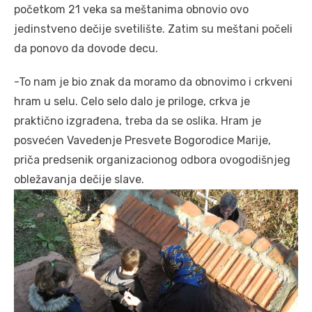
početkom 21 veka sa meštanima obnovio ovo
jedinstveno dečije svetilište. Zatim su meštani počeli
da ponovo da dovode decu.
-To nam je bio znak da moramo da obnovimo i crkveni
hram u selu. Celo selo dalo je priloge, crkva je
praktično izgrađena, treba da se oslika. Hram je
posvećen Vavedenje Presvete Bogorodice Marije,
priča predsenik organizacionog odbora ovogodišnjeg
obležavanja dečije slave.