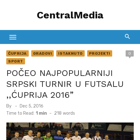
Skip
CentralMedia
to
content
ĆUPRIJA
GRADOVI
ISTAKNUTO
PROJEKTI
0
SPORT
POČEO NAJPOPULARNIJI
SRPSKI TURNIR U FUTSALU
,,ĆUPRIJA 2016”
Posted
By
Dec 5, 2016
on
Time to Read:
1 min
-
218
words