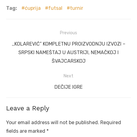
Tag:
ćuprija
futsal
turnir
Post
Previous
navigation
Previous
,,KOLAREVIĆ” KOMPLETNU PROIZVODNJU IZVOZI –
post:
SRPSKI NAMEŠTAJ U AUSTRIJI, NEMAČKOJ I
ŠVAJCARSKOJ
Next
Next
DEČIJE IGRE
post:
Leave a Reply
Your email address will not be published.
Required
fields are marked
*