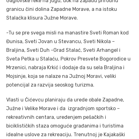
Gaglovske reke na jugu, dok na zapadu prirodnu
granicu čini dolina Zapadne Morave, a na istoku
Stalaćka klisura Južne Morave.
-Tu se pre svega misli na manastire Sveti Roman kod
Đunisa, Sveti Jovan u Stevancu, Sveti Nikola –
Braljina, Sveti Duh -Grad Stalać, Sveti Arhangel i
Sveta Petka u Stalaću, Pokrov Presvete Bogorodice u
Mrzenici, nabraja Krkić i dodaje da su sela Braljina i
Mojsinje, koja se nalaze na Južnoj Moravi, veliki
potencijal za razvija seoskog turizma.
Vlasti u Ćićevcu planiraju da urede obale Zapadne,
Južne i Velike Morave i da izgradnjom sportsko –
rekreativnih centara, uređenjem pešačkih i
biciklističkih staza omoguće građanima i turistima
idealne uslove za rekreaciju. Trenutnoj je Kajakaški