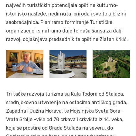
najvećih turističkih potencijala opštine kulturno-
istorijsko nasleđe, nedirnuta priroda i sve to u blizini
saobraćajnica. Planiramo formiranje Turističke
organizacije i smatramo daje to naša šansa za dalji
razvoj, objašnjava predsednik te opštine Zlatan Krkić.
Tri tačke razvoja turizma su Kula Todora od Stalaća,
srednjekovno utvrđenje na ostacima antičkog grada,
Zapadna i Južna Morava, te Mojsinjska Sveta Gora –
Vrata Srbije -više od 70 crkava i crkvišta iz 14. veka,
koja se prostire od Grada Stalaća na severu, do