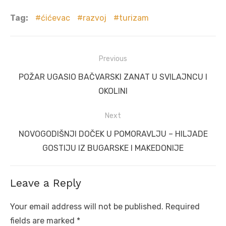
Tag:
ćićevac
razvoj
turizam
Post
Previous
navigation
Previous
POŽAR UGASIO BAČVARSKI ZANAT U SVILAJNCU I
post:
OKOLINI
Next
Next
NOVOGODIŠNJI DOČEK U POMORAVLJU – HILJADE
post:
GOSTIJU IZ BUGARSKE I MAKEDONIJE
Leave a Reply
Your email address will not be published.
Required
fields are marked
*