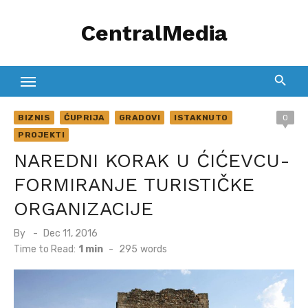
Skip
CentralMedia
to
content
BIZNIS
ĆUPRIJA
GRADOVI
ISTAKNUTO
0
PROJEKTI
NAREDNI KORAK U ĆIĆEVCU-
FORMIRANJE TURISTIČKE
ORGANIZACIJE
Posted
By
Dec 11, 2016
on
Time to Read:
1 min
-
295
words