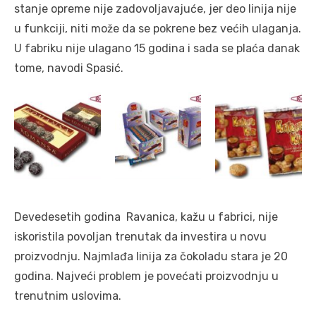
stanje opreme nije zadovoljavajuće, jer deo linija nije
u funkciji, niti može da se pokrene bez većih ulaganja.
U fabriku nije ulagano 15 godina i sada se plaća danak
tome, navodi Spasić.
Devedesetih godina Ravanica, kažu u fabrici, nije
iskoristila povoljan trenutak da investira u novu
proizvodnju. Najmlađa linija za čokoladu stara je 20
godina. Najveći problem je povećati proizvodnju u
trenutnim uslovima.