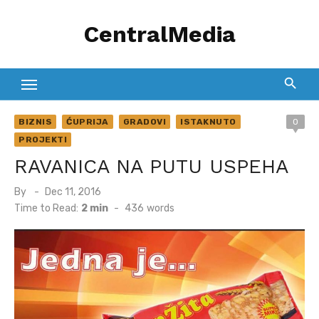
Skip
CentralMedia
to
content
BIZNIS
ĆUPRIJA
GRADOVI
ISTAKNUTO
0
PROJEKTI
RAVANICA NA PUTU USPEHA
Posted
By
Dec 11, 2016
on
Time to Read:
2 min
-
436
words