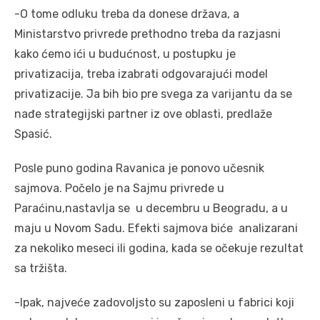
-O tome odluku treba da donese država, a
Ministarstvo privrede prethodno treba da razjasni
kako ćemo ići u budućnost, u postupku je
privatizacija, treba izabrati odgovarajući model
privatizacije. Ja bih bio pre svega za varijantu da se
nađe strategijski partner iz ove oblasti, predlaže
Spasić.
Posle puno godina Ravanica je ponovo učesnik
sajmova. Počelo je na Sajmu privrede u
Paraćinu,nastavlja se u decembru u Beogradu, a u
maju u Novom Sadu. Efekti sajmova biće analizarani
za nekoliko meseci ili godina, kada se očekuje rezultat
sa tržišta.
-Ipak, najveće zadovoljsto su zaposleni u fabrici koji