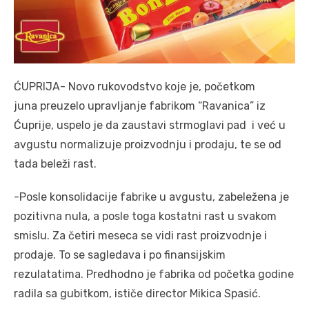
ĆUPRIJA- Novo rukovodstvo koje je, početkom
juna preuzelo upravljanje fabrikom “Ravanica” iz
Ćuprije, uspelo je da zaustavi strmoglavi pad i već u
avgustu normalizuje proizvodnju i prodaju, te se od
tada beleži rast.
-Posle konsolidacije fabrike u avgustu, zabeležena je
pozitivna nula, a posle toga kostatni rast u svakom
smislu. Za četiri meseca se vidi rast proizvodnje i
prodaje. To se sagledava i po finansijskim
rezulatatima. Predhodno je fabrika od početka godine
radila sa gubitkom, ističe director Mikica Spasić.