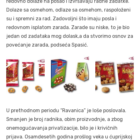
redovno dolaze na posao i izvršavaju radne zadatke.
Dolaze sa osmehom, odlaze sa osmehom, raspoloženi
su i spremni za rad. Zadovoljni što imaju posla i
redovnom isplatom zarada. Zarade su niske, to je bio
jedan od zadataka mog dolask,a da stvorimo osnov za
povećanje zarada, podseća Spasić.
U prethodnom periodu “Ravanica” je loše poslovala.
Smanjen je broj radnika, obim proizvodnje, a zbog
onemogućavanja privatizacije, bilo je i krivičnih
prijava. Osamdesetih godina prošlog veka u ćuprijskoj