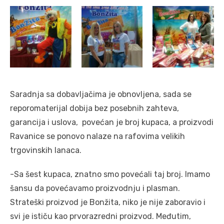
Saradnja sa dobavljačima je obnovljena, sada se
reporomaterijal dobija bez posebnih zahteva,
garancija i uslova, povećan je broj kupaca, a proizvodi
Ravanice se ponovo nalaze na rafovima velikih
trgovinskih lanaca.
-Sa šest kupaca, znatno smo povećali taj broj. Imamo
šansu da povećavamo proizvodnju i plasman.
Strateški proizvod je Bonžita, niko je nije zaboravio i
svi je ističu kao prvorazredni proizvod. Međutim,