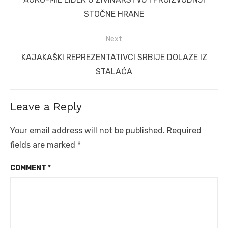
post:
STOČNE HRANE
Next
Next
KAJAKAŠKI REPREZENTATIVCI SRBIJE DOLAZE IZ
post:
STALAĆA
Leave a Reply
Your email address will not be published.
Required
fields are marked
*
COMMENT
*