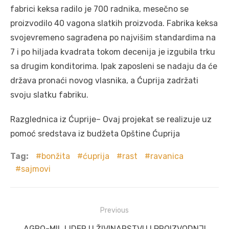
fabrici keksa radilo je 700 radnika, mesečno se
proizvodilo 40 vagona slatkih proizvoda. Fabrika keksa
svojevremeno sagrađena po najvišim standardima na
7 i po hiljada kvadrata tokom decenija je izgubila trku
sa drugim konditorima. Ipak zaposleni se nadaju da će
država pronaći novog vlasnika, a Ćuprija zadržati
svoju slatku fabriku.
Razglednica iz Ćuprije– Ovaj projekat se realizuje uz
pomoć sredstava iz budžeta Opštine Ćuprija
Tag:
bonžita
ćuprija
rast
ravanica
sajmovi
Post
Previous
navigation
Previous
AGRO-MIL LIDER U ŽIVINARSTVU I PROIZVODNJI