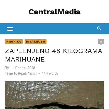
Skip
CentralMedia
to
content
HRONIKA
ISTAKNUTO
0
ZAPLENJENO 48 KILOGRAMA
MARIHUANE
Posted
By
Dec 14, 2016
on
Time to Read:
1 min
-
144
words