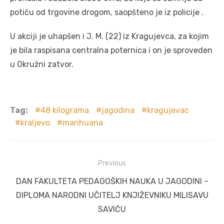
potiču od trgovine drogom, saopšteno je iz policije .
U akciji je uhapšen i J. M. (22) iz Kragujevca, za kojim
je bila raspisana centralna poternica i on je sproveden
u Okružni zatvor.
Tag:
48 kilograma
jagodina
kragujevac
kraljevo
marihuana
Post
Previous
navigation
Previous
DAN FAKULTETA PEDAGOŠKIH NAUKA U JAGODINI –
post:
DIPLOMA NARODNI UČITELJ KNJIŽEVNIKU MILISAVU
SAVIĆU