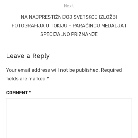
Next
Next
NA NAJPRESTIŽNIJOJ SVETSKOJ IZLOŽBI
post:
FOTOGRAFIJA U TOKIJU – PARAĆINCU MEDALJA I
SPECIJALNO PRIZNANJE
Leave a Reply
Your email address will not be published.
Required
fields are marked
*
COMMENT
*