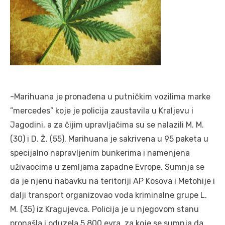
-Marihuana je pronađena u putničkim vozilima marke
”mercedes” koje je policija zaustavila u Kraljevu i
Jagodini, a za čijim upravljačima su se nalazili M. M.
(30) i D. Ž. (55). Marihuana je sakrivena u 95 paketa u
specijalno napravljenim bunkerima i namenjena
uživaocima u zemljama zapadne Evrope. Sumnja se
da je njenu nabavku na teritoriji AP Kosova i Metohije i
dalji transport organizovao vođa kriminalne grupe L.
M. (35) iz Kragujevca. Policija je u njegovom stanu
pronašla i oduzela 5.800 evra, za koje se sumnja da