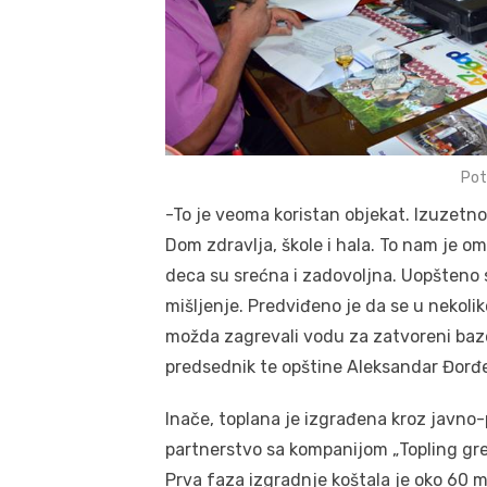
Pot
-To je veoma koristan objekat. Izuzetn
Dom zdravlja, škole i hala. To nam je 
deca su srećna i zadovoljna. Uopšteno sv
mišljenje. Predviđeno je da se u nekolik
možda zagrevali vodu za zatvoreni bazen
predsednik te opštine Aleksandar Đorđe
Inače, toplana je izgrađena kroz javno
partnerstvo sa kompanijom „Topling gre
Prva faza izgradnje koštala je oko 60 m