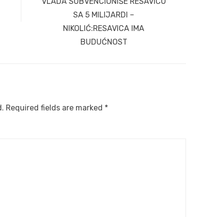
Next
VLADA SUBVENCIONIŠE RESAVICU
post:
SA 5 MILIJARDI –
NIKOLIĆ:RESAVICA IMA
BUDUĆNOST
d.
Required fields are marked
*