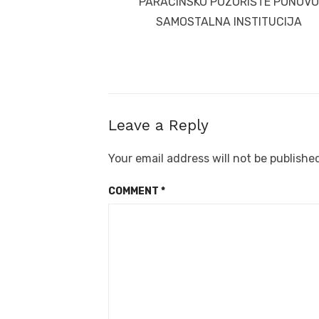
navigation
Previous
PARAĆINSKO POZORIŠTE PONOVO
post:
SAMOSTALNA INSTITUCIJA
Leave a Reply
Your email address will not be publishe
COMMENT
*