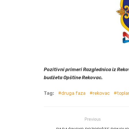
Pozitivni primeri Razglednica iz Reko
budžeta Opštine Rekovac.
Tag:
druga faza
rekovac
topla
Post
Previous