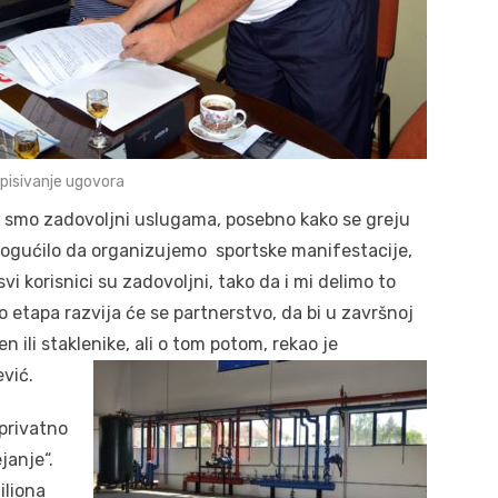
pisivanje ugovora
o smo zadovoljni uslugama, posebno kako se greju
omogućilo da organizujemo sportske manifestacije,
i korisnici su zadovoljni, tako da i mi delimo to
o etapa razvija će se partnerstvo, da bi u završnoj
 ili staklenike, ali o tom potom, rekao je
vić.
-privatno
janje“.
iliona