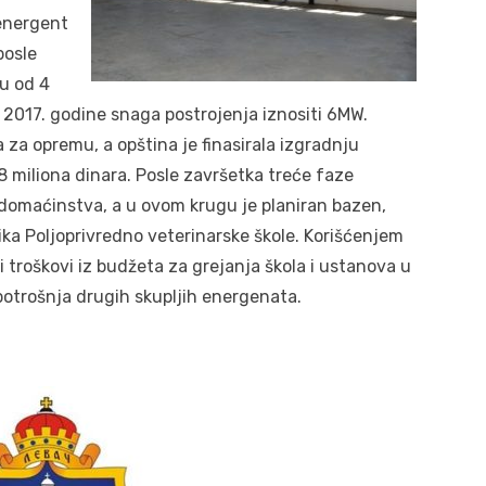
 energent
posle
u od 4
 2017. godine snaga postrojenja iznositi 6MW.
a za opremu, a opština je finasirala izgradnju
18 miliona dinara. Posle završetka treće faze
domaćinstva, a u ovom krugu je planiran bazen,
ika Poljoprivredno veterinarske škole. Korišćenjem
i troškovi iz budžeta za grejanja škola i ustanova u
otrošnja drugih skupljih energenata.