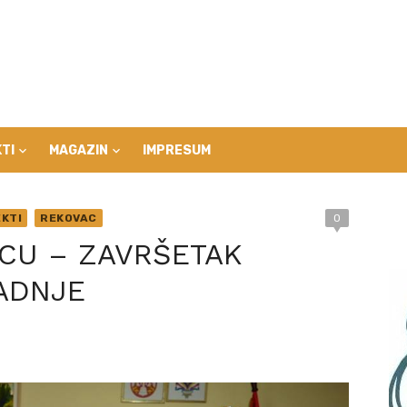
TI
MAGAZIN
IMPRESUM
KTI
REKOVAC
0
CU – ZAVRŠETAK
ADNJE