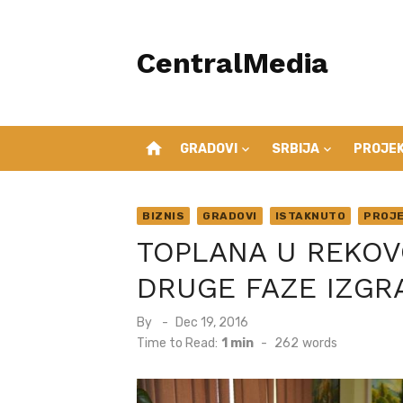
Skip
to
CentralMedia
content
home
GRADOVI
SRBIJA
PROJEK
BIZNIS
GRADOVI
ISTAKNUTO
PROJE
TOPLANA U REKOV
DRUGE FAZE IZGR
Posted
By
Dec 19, 2016
on
Time to Read:
1 min
-
262
words