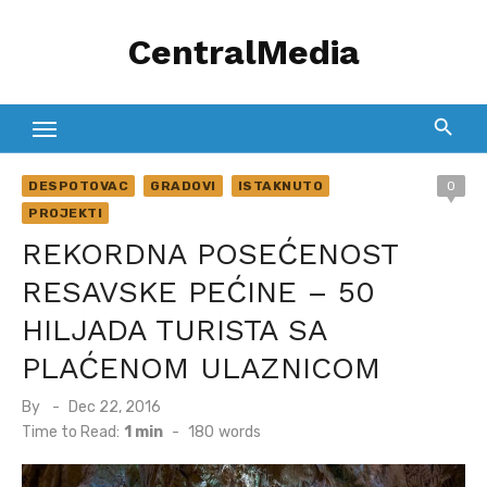
Skip
CentralMedia
to
content
DESPOTOVAC
GRADOVI
ISTAKNUTO
0
PROJEKTI
REKORDNA POSEĆENOST
RESAVSKE PEĆINE – 50
HILJADA TURISTA SA
PLAĆENOM ULAZNICOM
Posted
By
Dec 22, 2016
on
Time to Read:
1 min
-
180
words