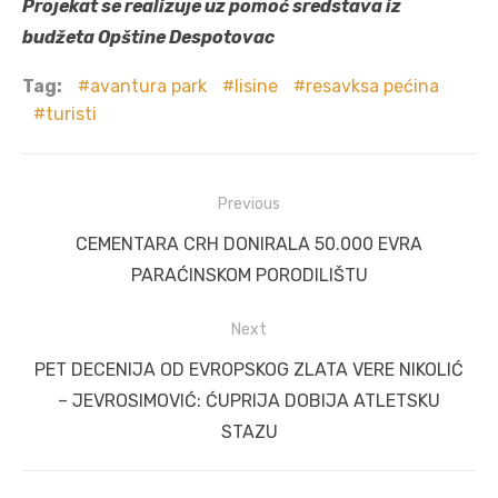
Projekat se realizuje uz pomoć sredstava iz
budžeta Opštine Despotovac
Tag:
avantura park
lisine
resavksa pećina
turisti
Post
Previous
navigation
Previous
CEMENTARA CRH DONIRALA 50.000 EVRA
post:
PARAĆINSKOM PORODILIŠTU
Next
Next
PET DECENIJA OD EVROPSKOG ZLATA VERE NIKOLIĆ
post:
– JEVROSIMOVIĆ: ĆUPRIJA DOBIJA ATLETSKU
STAZU