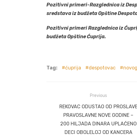
Pozitivni primeri-Razglednica iz Des
sredstava iz budžeta Opštine Despot
Pozitivni primeri Razglednica iz
Ćupri
budžeta Opštine Ćuprija.
Tag:
ćuprija
despotovac
novog
Post
Previous
navigation
Previous
REKOVAC ODUSTAO OD PROSLAV
post:
PRAVOSLAVNE NOVE GODINE –
200 HILJADA DINARA UPLAĆENO
DECI OBOLELOJ OD KANCERA