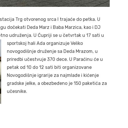
tacija Trg otvorenog srca I trajaće do petka. U
gu dočekati Deda Marz i Baba Marzica, kao i DJ
 etno udruženja.
U Ćupriji se u četvrtak u 17 sati u
sportskoj hali Ada organizuje Veliko
novogodišnje druženje sa Deda Mrazom, u
priredbi učestvuje 370 dece. U Paraćinu će u
petak od 10 do 12 sati biti organizovane
Novogodišnje igrarije za najmlađe i kićenje
gradske jelke, a obezbeđeno je 150 paketića za
učesnike.