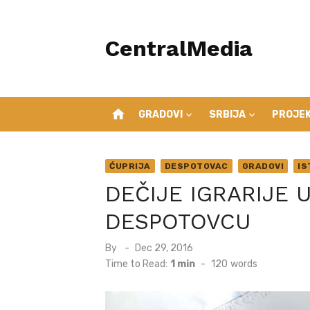
Skip
to
CentralMedia
content
home
GRADOVI
SRBIJA
PROJEK
ĆUPRIJA
DESPOTOVAC
GRADOVI
IS
DEČIJE IGRARIJE U
DESPOTOVCU
Posted
By
Dec 29, 2016
on
Time to Read:
1 min
-
120
words