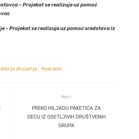
potovca – Projekat se realizuje uz pomoć
ovac
je
– Projekat se realizuje uz pomoć sredstava iz
dišnja druženja
paracin
Next
Next
E
PREKO HILJADU PAKETIĆA ZA
post:
DECU IZ OSETLJIVIH DRUŠTVENIH
GRUPA