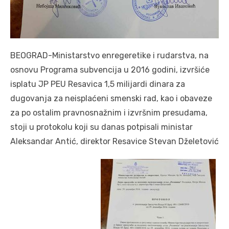
BEOGRAD-Ministarstvo enregeretike i rudarstva, na
osnovu Programa subvencija u 2016 godini, izvršiće
isplatu JP PEU Resavica 1,5 milijardi dinara za
dugovanja za neisplaćeni smenski rad, kao i obaveze
za po ostalim pravnosnažnim i izvršnim presudama,
stoji u protokolu koji su danas potpisali ministar
Aleksandar Antić, direktor Resavice Stevan Dželetović