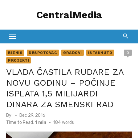
Skip
CentralMedia
to
content
BIZNIS
DESPOTOVAC
GRADOVI
ISTAKNUTO
0
PROJEKTI
VLADA ČASTILA RUDARE ZA
NOVU GODINU – POČINJE
ISPLATA 1,5 MILIJARDI
DINARA ZA SMENSKI RAD
Posted
By
Dec 29, 2016
on
Time to Read:
1 min
-
184
words