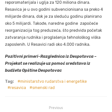
reporomaterijala i uglja za 120 miliona dinara.
Resavica je u ovo godini subvencionisana sa preko 4
milijarde dinara, dok je za sleduću godinu planirano
oko 5 milijardi. Takođe, naredne godine započeće
reorganizacija tog preduzeća, što predviđa početak
zatvaranja rudnika i proglašenja tehnološkog viška
zaposlenih. U Resavici radi oko 4.000 radnika.
Pozitivni primeri-Razglednica iz Despotovca –
Projekat se realizuje uz pomoć sredstava iz
budžeta Opštine Despotovac
Tag:
ministarstvo rudarstva i energetike
resavica
smenski rad
Post
Previous