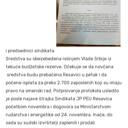
i predsednici sindikata.
Sredstva su obezebeđena rešnjem Vlade Srbije iz
tekuće budžetske rezerve. Očekuje se da novčana
sredstva budu prebačena Resavici u petak i da
počene isplata za preko 2.700 zaposlenih koji su imaju
pravo na smenski rad. Potpisivanje protokola usledilo
je posle najave štrajka Sindikata JP PEU Resavica
početkom novembra i dogovora sa Ministarstvom
rudarstva i energetike od 24. novembra. Inače, do
sada su sudski izvršitelji zaplenili i prodali