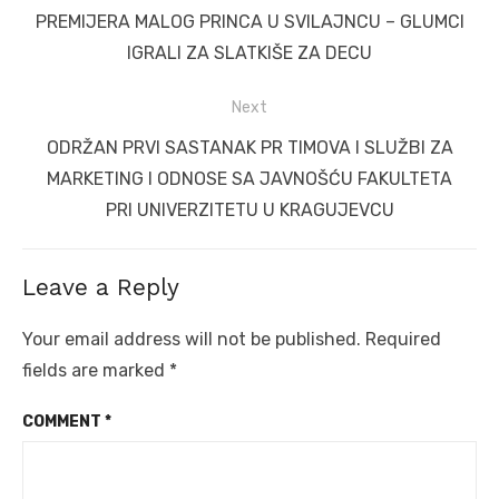
navigation
Previous
PREMIJERA MALOG PRINCA U SVILAJNCU – GLUMCI
post:
IGRALI ZA SLATKIŠE ZA DECU
Next
Next
ODRŽAN PRVI SASTANAK PR TIMOVA I SLUŽBI ZA
post:
MARKETING I ODNOSE SA JAVNOŠĆU FAKULTETA
PRI UNIVERZITETU U KRAGUJEVCU
Leave a Reply
Your email address will not be published.
Required
fields are marked
*
COMMENT
*