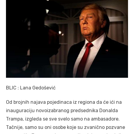
BLIC : Lana Gedošević
Od brojnih najava pojedinaca iz regiona da će ići na
inauguraciju novoizabranog predsednika Donalda
Trampa, izgleda se sve svelo samo na ambasadore.
Tačnije, samo su oni osobe koje su zvanično pozvane