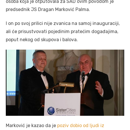
osoba koja je otputovala za SAD ovim povodom je
predsednik JS Dragan Marković Palma.
I on po svoj prilici nije zvanica na samoj inauguraciji,
ali će prisustvovati pojedinim pratećim događajima,
poput nekog od skupova i balova.
Marković je kazao da je
poziv dobio od ljudi iz