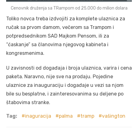
Cenovnik druženja sa TRampom od 25.000 do milion dolara
Toliko novca treba izdvojiti za komplete ulaznica za
ručak sa prvom damom, večerom sa Trampom i
potpredsednikom SAD Majkom Pensom, ili za
“ćaskanje” sa članovima njegovog kabineta i
kongresmenima.
U zavisnosti od događaja i broja ulaznica, varira i cena
paketa. Naravno, nije sve na prodaju. Pojedine
ulaznice za inauguraciju i događaje u vezi sa njom
bile su besplatne, i zainteresovanima su deljene po
štabovima stranke.
Tag:
inaguracija
palma
tramp
vašington