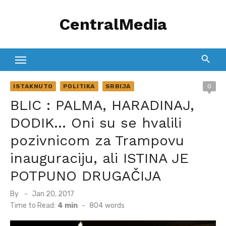
Skip
CentralMedia
to
content
ISTAKNUTO
POLITIKA
SRBIJA
0
BLIC : PALMA, HARADINAJ,
DODIK… Oni su se hvalili
pozivnicom za Trampovu
inauguraciju, ali ISTINA JE
POTPUNO DRUGAČIJA
Posted
By
Jan 20, 2017
on
Time to Read:
4 min
-
804
words