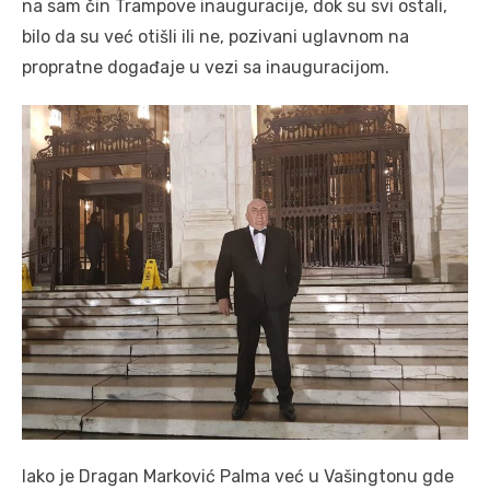
na sam čin Trampove inauguracije, dok su svi ostali,
bilo da su već otišli ili ne, pozivani uglavnom na
propratne događaje u vezi sa inauguracijom.
Iako je Dragan Marković Palma već u Vašingtonu gde