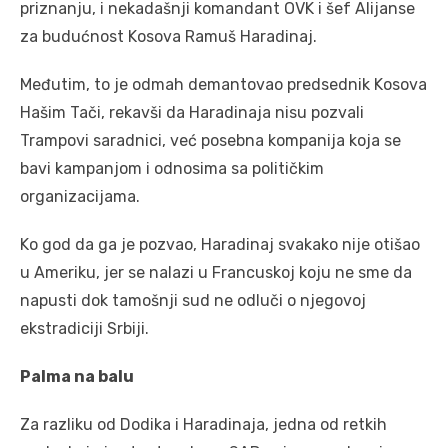
priznanju, i nekadašnji komandant OVK i šef Alijanse
za budućnost Kosova Ramuš Haradinaj.
Međutim, to je odmah demantovao predsednik Kosova
Hašim Tači, rekavši da Haradinaja nisu pozvali
Trampovi saradnici, već posebna kompanija koja se
bavi kampanjom i odnosima sa političkim
organizacijama.
Ko god da ga je pozvao, Haradinaj svakako nije otišao
u Ameriku, jer se nalazi u Francuskoj koju ne sme da
napusti dok tamošnji sud ne odluči o njegovoj
ekstradiciji Srbiji.
Palma na balu
Za razliku od Dodika i Haradinaja, jedna od retkih