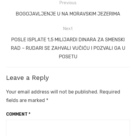
Post
Previous
navigation
Previous
BOGOJAVLJENJE U NA MORAVSKIM JEZERIMA
post:
Next
Next
POSLE ISPLATE 1,5 MILIJARDI DINARA ZA SMENSKI
post:
RAD – RUDARI SE ZAHVALI VUČIĆU I POZVALI GA U
POSETU
Leave a Reply
Your email address will not be published.
Required
fields are marked
*
COMMENT
*