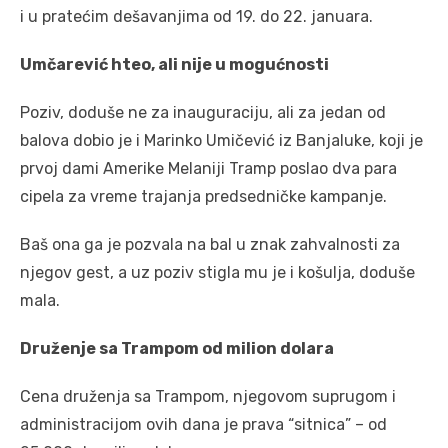
i u pratećim dešavanjima od 19. do 22. januara.
Umčarević hteo, ali nije u mogućnosti
Poziv, doduše ne za inauguraciju, ali za jedan od
balova dobio je i Marinko Umičević iz Banjaluke, koji je
prvoj dami Amerike Melaniji Tramp poslao dva para
cipela za vreme trajanja predsedničke kampanje.
Baš ona ga je pozvala na bal u znak zahvalnosti za
njegov gest, a uz poziv stigla mu je i košulja, doduše
mala.
Druženje sa Trampom od milion dolara
Cena druženja sa Trampom, njegovom suprugom i
administracijom ovih dana je prava “sitnica” – od