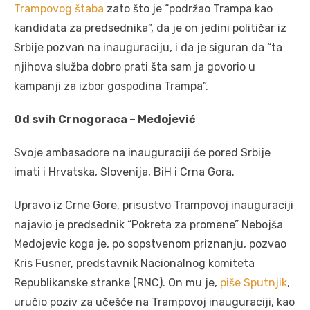
Trampovog štaba
zato što je “podržao Trampa kao
kandidata za predsednika”, da je on jedini političar iz
Srbije pozvan na inauguraciju, i da je siguran da “ta
njihova služba dobro prati šta sam ja govorio u
kampanji za izbor gospodina Trampa”.
Od svih Crnogoraca – Medojević
Svoje ambasadore na inauguraciji će pored Srbije
imati i Hrvatska, Slovenija, BiH i Crna Gora.
Upravo iz Crne Gore, prisustvo Trampovoj inauguraciji
najavio je predsednik “Pokreta za promene” Nebojša
Medojevic koga je, po sopstvenom priznanju, pozvao
Kris Fusner, predstavnik Nacionalnog komiteta
Republikanske stranke (RNC). On mu je,
piše Sputnjik
,
uručio poziv za učešće na Trampovoj inauguraciji, kao