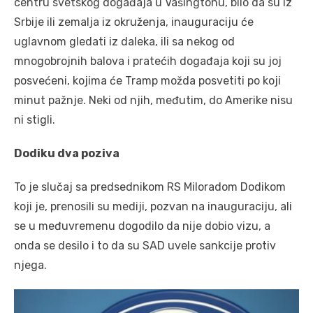
centru svetskog događaja u Vašingtonu, bilo da su iz
Srbije ili zemalja iz okruženja, inauguraciju će
uglavnom gledati iz daleka, ili sa nekog od
mnogobrojnih balova i pratećih događaja koji su joj
posvećeni, kojima će Tramp možda posvetiti po koji
minut pažnje. Neki od njih, međutim, do Amerike nisu
ni stigli.
Dodiku dva poziva
To je slučaj sa predsednikom RS Miloradom Dodikom
koji je, prenosili su mediji, pozvan na inauguraciju, ali
se u međuvremenu dogodilo da nije dobio vizu, a
onda se desilo i to da su SAD uvele sankcije protiv
njega.