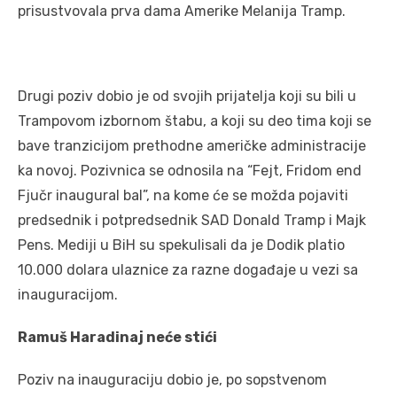
prisustvovala prva dama Amerike Melanija Tramp.
Drugi poziv dobio je od svojih prijatelja koji su bili u
Trampovom izbornom štabu, a koji su deo tima koji se
bave tranzicijom prethodne američke administracije
ka novoj. Pozivnica se odnosila na “Fejt, Fridom end
Fjučr inaugural bal”, na kome će se možda pojaviti
predsednik i potpredsednik SAD Donald Tramp i Majk
Pens. Mediji u BiH su spekulisali da je Dodik platio
10.000 dolara ulaznice za razne događaje u vezi sa
inauguracijom.
Ramuš Haradinaj neće stići
Poziv na inauguraciju dobio je, po sopstvenom