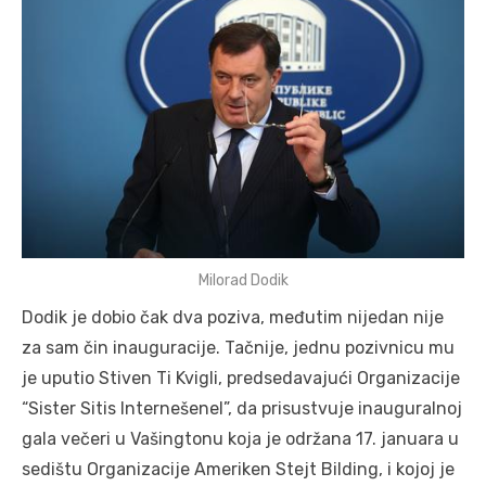
Milorad Dodik
Dodik je dobio čak dva poziva, međutim nijedan nije
za sam čin inauguracije. Tačnije, jednu pozivnicu mu
je uputio Stiven Ti Kvigli, predsedavajući Organizacije
“Sister Sitis Internešenel”, da prisustvuje inauguralnoj
gala večeri u Vašingtonu koja je održana 17. januara u
sedištu Organizacije Ameriken Stejt Bilding, i kojoj je