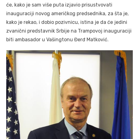
će, kako je sam više puta izjavio prisustvovati
inauguraciji novog američkog predsednika, za šta je,
kako je rekao, i dobio pozivnicu, istina je da će jedini
zvanični predstavnik Srbije na Trampovoj inauguraciji
biti ambasador u Vašingtonu Đerđ Matković.