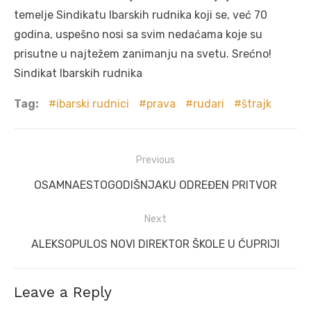
temelje Sindikatu Ibarskih rudnika koji se, već 70
godina, uspešno nosi sa svim nedaćama koje su
prisutne u najtežem zanimanju na svetu. Srećno!
Sindikat Ibarskih rudnika
Tag:
ibarski rudnici
prava
rudari
štrajk
Post
Previous
navigation
Previous
OSAMNAESTOGODIŠNJAKU ODREĐEN PRITVOR
post:
Next
Next
ALEKSOPULOS NOVI DIREKTOR ŠKOLE U ĆUPRIJI
post:
Leave a Reply