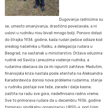
Dugovanja radnicima su
se, umesto smanjivanja, drastično povećavala, a ni
uslovi u rudniku nisu bivali mnogo bolji. Ponovo dolazi
do štrajka 1934. godine, kada rudari pešice odlaze kod
sreskog načelnika u Rašku, a delegacija rudara u
Beograd, na sastanak u ministarstvo. Država oduzima
rudnik od Savića i preuzima vođenje rudnika, a
rudarima obećava da će im ispuniti zahteve. Međutim,
finansijska kriza nastala posle atentata na Aleksandra
Karađorđevića donosi nove probleme rudarima, stanje
u rudniku postaje sve teže, zarade i dalje kasne,
zaštita na radu sve gora, nedefinisano radno vreme.
Sve to primorava rudare da u decembru 1936. godine
formiraju sindikalnu organizaciju URSS-a, pod čijim