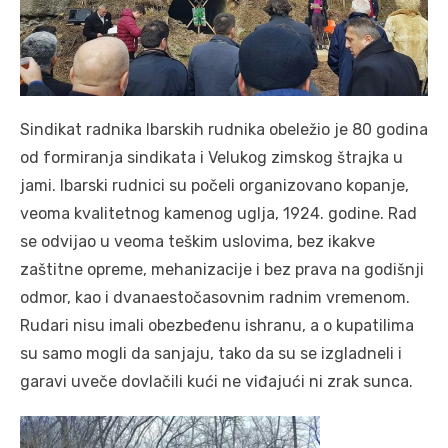
Sindikat radnika Ibarskih rudnika obeležio je 80 godina
od formiranja sindikata i Velukog zimskog štrajka u
jami. Ibarski rudnici su počeli organizovano kopanje,
veoma kvalitetnog kamenog uglja, 1924. godine. Rad
se odvijao u veoma teškim uslovima, bez ikakve
zaštitne opreme, mehanizacije i bez prava na godišnji
odmor, kao i dvanaestočasovnim radnim vremenom.
Rudari nisu imali obezbeđenu ishranu, a o kupatilima
su samo mogli da sanjaju, tako da su se izgladneli i
garavi uveče dovlačili kući ne viđajući ni zrak sunca.