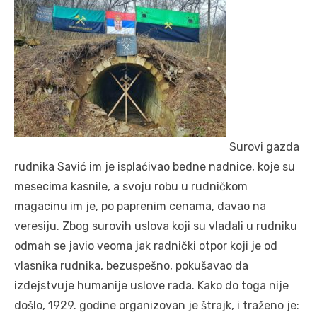
Surovi gazda
rudnika Savić im je isplaćivao bedne nadnice, koje su
mesecima kasnile, a svoju robu u rudničkom
magacinu im je, po paprenim cenama, davao na
veresiju. Zbog surovih uslova koji su vladali u rudniku
odmah se javio veoma jak radnički otpor koji je od
vlasnika rudnika, bezuspešno, pokušavao da
izdejstvuje humanije uslove rada. Kako do toga nije
došlo, 1929. godine organizovan je štrajk, i traženo je: