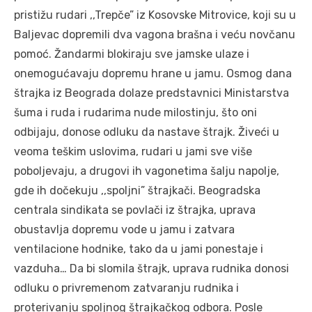
pristižu rudari ,,Trepče” iz Kosovske Mitrovice, koji su u
Baljevac dopremili dva vagona brašna i veću novčanu
pomoć. Žandarmi blokiraju sve jamske ulaze i
onemogućavaju dopremu hrane u jamu. Osmog dana
štrajka iz Beograda dolaze predstavnici Ministarstva
šuma i ruda i rudarima nude milostinju, što oni
odbijaju, donose odluku da nastave štrajk. Živeći u
veoma teškim uslovima, rudari u jami sve više
poboljevaju, a drugovi ih vagonetima šalju napolje,
gde ih dočekuju ,,spoljni” štrajkači. Beogradska
centrala sindikata se povlači iz štrajka, uprava
obustavlja dopremu vode u jamu i zatvara
ventilacione hodnike, tako da u jami ponestaje i
vazduha… Da bi slomila štrajk, uprava rudnika donosi
odluku o privremenom zatvaranju rudnika i
proterivanju spoljnog štrajkačkog odbora. Posle