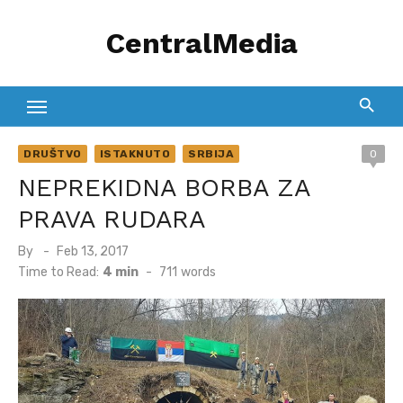
Skip
CentralMedia
to
content
DRUŠTVO
ISTAKNUTO
SRBIJA
0
NEPREKIDNA BORBA ZA
PRAVA RUDARA
Posted
By
Feb 13, 2017
on
Time to Read:
4 min
-
711
words