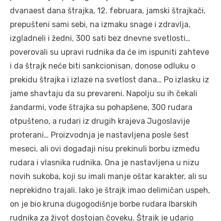
dvanaest dana štrajka, 12. februara, jamski štrajkači,
prepušteni sami sebi, na izmaku snage i zdravlja,
izgladneli i žedni, 300 sati bez dnevne svetlosti…
poverovali su upravi rudnika da će im ispuniti zahteve
i da štrajk neće biti sankcionisan, donose odluku o
prekidu štrajka i izlaze na svetlost dana… Po izlasku iz
jame shavtaju da su prevareni. Napolju su ih čekali
žandarmi, vođe štrajka su pohapšene, 300 rudara
otpušteno, a rudari iz drugih krajeva Jugoslavije
proterani… Proizvodnja je nastavljena posle šest
meseci, ali ovi događaji nisu prekinuli borbu između
rudara i vlasnika rudnika. Ona je nastavljena u nizu
novih sukoba, koji su imali manje oštar karakter, ali su
neprekidno trajali. Iako je štrajk imao delimičan uspeh,
on je bio kruna dugogodišnje borbe rudara Ibarskih
rudnika za život dostojan čoveku. Štrajk je udario