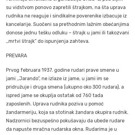
su viđstvom ponovo zapretili štrajkom, na šta uprava
rudnika ne reaguje i sindikalne poverenike izbacuje iz
kancelarije. Suočeni sa prethodnim lažnim obećanjima
donose jednu tešku odluku – štrajk u jami ili takozvani
,,mrtvi štrajk” do ispunjenja zahteva.
PREVARA
Prvog februara 1937. godine rudari prave smene u
jami ,,Jarando”, ne izlaze iz jame, u jami im se
pridružuje i druga smena (ukupno oko 300 rudara), a
ispred jame se okuplja ostatak od 760 tada
zaposlenih. Uprava rudnika poziva u pomoć
žandarmeriju, koja sa stotinak žandara okupira rudnik.
Nadzornici bezuspešno pokušavaju da ubede rudare
da napuste mračna rudarska okna. Rudarima je u