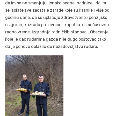
da im se ne smanjuju, ionako bedne, nadnice i da im
se isplate sve zaostale zarade koje su kasnile i više od
godinu dana, da se uplaćuje zdravstveno i penzijsko
osiguranje, izrada prozivnice i kupatila, osmočasovno
radno vreme, izgradnja radničkih stanova… Obećanje
koje je dao rudarima gazda nije dugo poštovao tako
da je ponovo dolazilo do nezadovoljstva rudara.