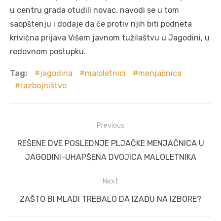
u centru grada otuđili novac, navodi se u tom
saopštenju i dodaje da će protiv njih biti podneta
krivična prijava Višem javnom tužilaštvu u Jagodini, u
redovnom postupku.
Tag:
jagodina
maloletnici
menjačnica
razbojništvo
Post
Previous
navigation
Previous
REŠENE DVE POSLEDNJE PLJAČKE MENJAČNICA U
post:
JAGODINI-UHAPŠENA DVOJICA MALOLETNIKA
Next
Next
ZAŠTO BI MLADI TREBALO DA IZAĐU NA IZBORE?
post: