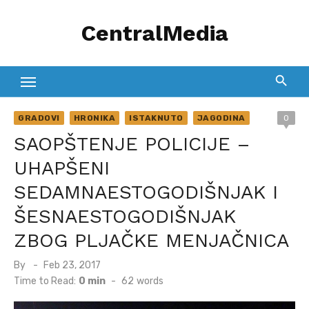
Skip
CentralMedia
to
content
GRADOVI
HRONIKA
ISTAKNUTO
JAGODINA
0
SAOPŠTENJE POLICIJE –
UHAPŠENI
SEDAMNAESTOGODIŠNJAK I
ŠESNAESTOGODIŠNJAK
ZBOG PLJAČKE MENJAČNICA
Posted
By
Feb 23, 2017
on
Time to Read:
0 min
-
62
words