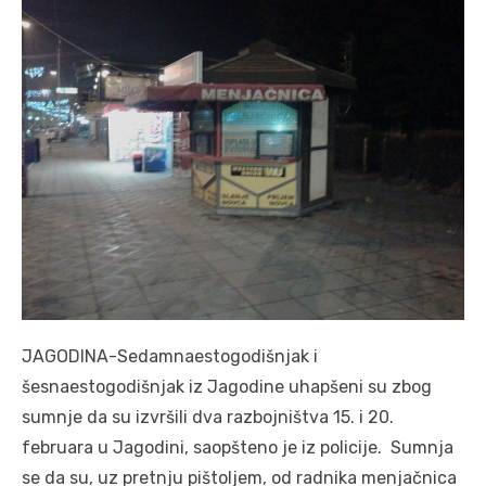
JAGODINA-Sedamnaestogodišnjak i
šesnaestogodišnjak iz Jagodine uhapšeni su zbog
sumnje da su izvršili dva razbojništva 15. i 20.
februara u Jagodini, saopšteno je iz policije. Sumnja
se da su, uz pretnju pištoljem, od radnika menjačnica