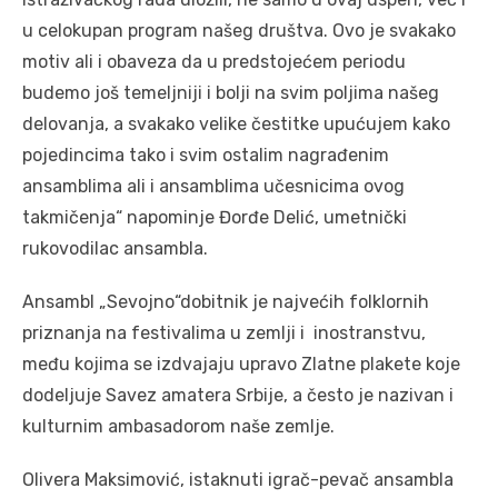
u celokupan program našeg društva. Ovo je svakako
motiv ali i obaveza da u predstojećem periodu
budemo još temeljniji i bolji na svim poljima našeg
delovanja, a svakako velike čestitke upućujem kako
pojedincima tako i svim ostalim nagrađenim
ansamblima ali i ansamblima učesnicima ovog
takmičenja“ napominje Đorđe Delić, umetnički
rukovodilac ansambla.
Ansambl „Sevojno“dobitnik je najvećih folklornih
priznanja na festivalima u zemlji i inostranstvu,
među kojima se izdvajaju upravo Zlatne plakete koje
dodeljuje Savez amatera Srbije, a često je nazivan i
kulturnim ambasadorom naše zemlje.
Olivera Maksimović, istaknuti igrač-pevač ansambla