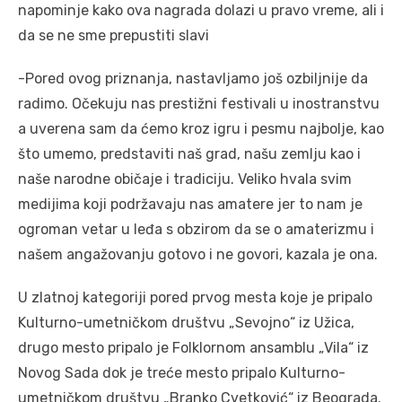
napominje kako ova nagrada dolazi u pravo vreme, ali i
da se ne sme prepustiti slavi
-Pored ovog priznanja, nastavljamo još ozbiljnije da
radimo. Očekuju nas prestižni festivali u inostranstvu
a uverena sam da ćemo kroz igru i pesmu najbolje, kao
što umemo, predstaviti naš grad, našu zemlju kao i
naše narodne običaje i tradiciju. Veliko hvala svim
medijima koji podržavaju nas amatere jer to nam je
ogroman vetar u leđa s obzirom da se o amaterizmu i
našem angažovanju gotovo i ne govori, kazala je ona.
U zlatnoj kategoriji pored prvog mesta koje je pripalo
Kulturno-umetničkom društvu „Sevojno“ iz Užica,
drugo mesto pripalo je Folklornom ansamblu „Vila“ iz
Novog Sada dok je treće mesto pripalo Kulturno-
umetničkom društvu „Branko Cvetković“ iz Beograda.