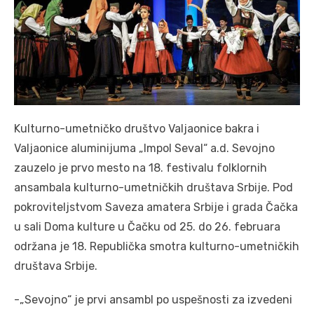
Kulturno-umetničko društvo Valjaonice bakra i
Valjaonice aluminijuma „Impol Seval“ a.d. Sevojno
zauzelo je prvo mesto na 18. festivalu folklornih
ansambala kulturno-umetničkih društava Srbije. Pod
pokroviteljstvom Saveza amatera Srbije i grada Čačka
u sali Doma kulture u Čačku od 25. do 26. februara
održana je 18. Republička smotra kulturno-umetničkih
društava Srbije.
-„Sevojno“ je prvi ansambl po uspešnosti za izvedeni