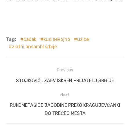
Tag:
čačak
kud sevojno
užice
zlatni ansambl srbije
Post
Previous
navigation
Previous
STOJKOVIĆ : ZAEV ISKREN PRIJATELJ SRBIJE
post:
Next
Next
RUKOMETAŠICE JAGODINE PREKO KRAGUJEVČANKI
post:
DO TREĆEG MESTA