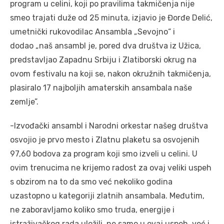
program u celini, koji po pravilima takmičenja nije
smeo trajati duže od 25 minuta, izjavio je Đorđe Delić,
umetnički rukovodilac Ansambla „Sevojno“ i
dodao „naš ansambl je, pored dva društva iz Užica,
predstavljao Zapadnu Srbiju i Zlatiborski okrug na
ovom festivalu na koji se, nakon okružnih takmičenja,
plasiralo 17 najboljih amaterskih ansambala naše
zemlje”.
-Izvođački ansambl i Narodni orkestar našeg društva
osvojio je prvo mesto i Zlatnu plaketu sa osvojenih
97,60 bodova za program koji smo izveli u celini. U
ovim trenucima ne krijemo radost za ovaj veliki uspeh
s obzirom na to da smo već nekoliko godina
uzastopno u kategoriji zlatnih ansambala. Međutim,
ne zaboravljamo koliko smo truda, energije i
istraživačkog rada uložili, ne samo u ovaj uspeh, već i