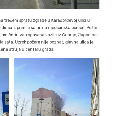
a trećem spratu zgrade u Karađorđevoj ulici u
ale dimom, primile su hitnu medicinsku pomoć. Požar
ijom četiri vatrogasana vozila iz Ćuprije, Jagodine i
ola sata. Uzrok požara nije poznat, glavna ulica je
čena struja u centaru grada.