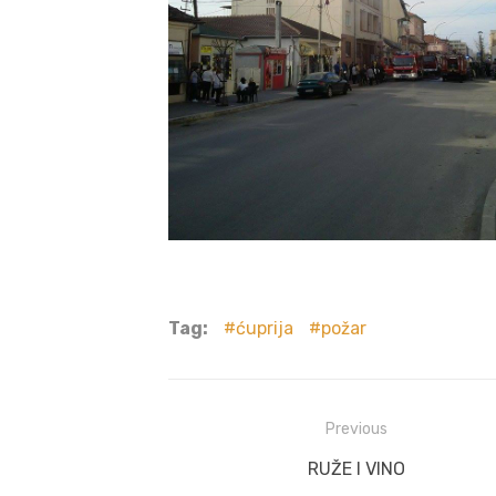
Tag:
ćuprija
požar
Post
Previous
navigation
Previous
RUŽE I VINO