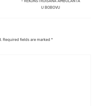
post:
– REKONSTRUISANA AMBULANTA
U BOBOVU
d.
Required fields are marked
*