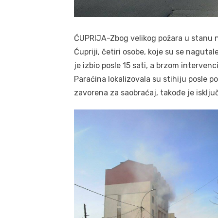
ĆUPRIJA-Zbog velikog požara u stanu n
Ćupriji, četiri osobe, koje su se nagut
je izbio posle 15 sati, a brzom intervenc
Paraćina lokalizovala su stihiju posle p
zavorena za saobraćaj, takođe je isklju