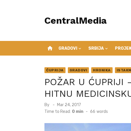
Skip
to
CentralMedia
content
home
GRADOVI
SRBIJA
PROJEK
ĆUPRIJA
GRADOVI
HRONIKA
ISTAK
POŽAR U ĆUPRIJI 
HITNU MEDICINSK
Posted
By
Mar 24, 2017
on
Time to Read:
0 min
-
66
words