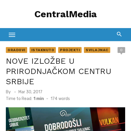
Skip
CentralMedia
to
content
GRADOVI
ISTAKNUTO
PROJEKTI
SVILAJNAC
0
NOVE IZLOŽBE U
PRIRODNJAČKOM CENTRU
SRBIJE
Posted
By
Mar 30, 2017
on
Time to Read:
1 min
-
174
words