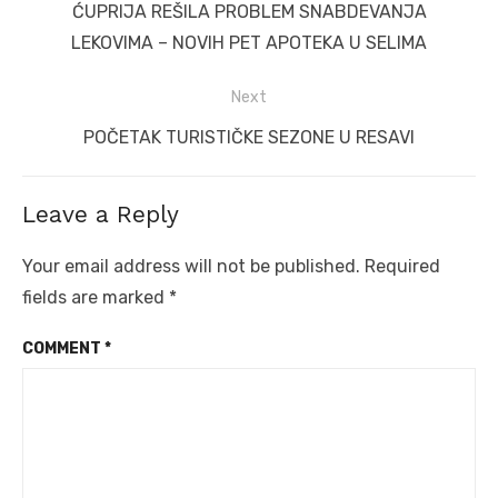
navigation
Previous
ĆUPRIJA REŠILA PROBLEM SNABDEVANJA
post:
LEKOVIMA – NOVIH PET APOTEKA U SELIMA
Next
Next
POČETAK TURISTIČKE SEZONE U RESAVI
post:
Leave a Reply
Your email address will not be published.
Required
fields are marked
*
COMMENT
*