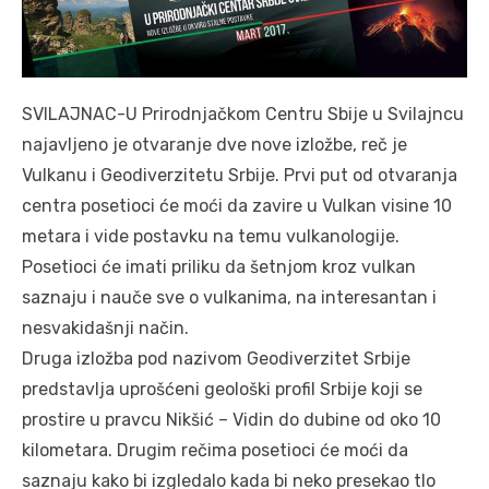
SVILAJNAC-U Prirodnjačkom Centru Sbije u Svilajncu
najavljeno je otvaranje dve nove izložbe, reč je
Vulkanu i Geodiverzitetu Srbije. Prvi put od otvaranja
centra posetioci će moći da zavire u Vulkan visine 10
metara i vide postavku na temu vulkanologije.
Posetioci će imati priliku da šetnjom kroz vulkan
saznaju i nauče sve o vulkanima, na interesantan i
nesvakidašnji način.
Druga izložba pod nazivom Geodiverzitet Srbije
predstavlja uprošćeni geološki profil Srbije koji se
prostire u pravcu Nikšić – Vidin do dubine od oko 10
kilometara. Drugim rečima posetioci će moći da
saznaju kako bi izgledalo kada bi neko presekao tlo