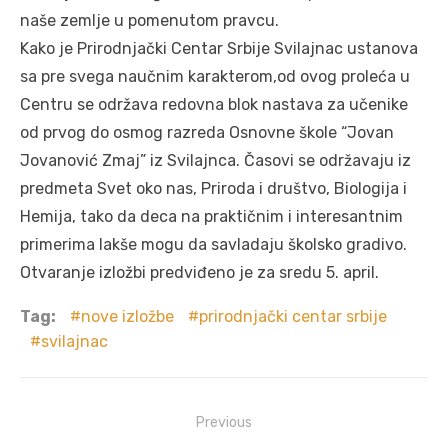
naše zemlje u pomenutom pravcu.
Kako je Prirodnjački Centar Srbije Svilajnac ustanova
sa pre svega naučnim karakterom,od ovog proleća u
Centru se održava redovna blok nastava za učenike
od prvog do osmog razreda Osnovne škole “Jovan
Jovanović Zmaj” iz Svilajnca. Časovi se održavaju iz
predmeta Svet oko nas, Priroda i društvo, Biologija i
Hemija, tako da deca na praktičnim i interesantnim
primerima lakše mogu da savladaju školsko gradivo.
Otvaranje izložbi predviđeno je za sredu 5. april.
Tag:
nove izložbe
prirodnjački centar srbije
svilajnac
Post
Previous