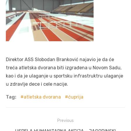
Direktor ASS Slobodan Branković najavio je da će
treća atletska dvorana biti izgrađena u Novom Sadu,
kao i da je ulaganje u sportsku infrastruktru ulaganje
u zdravlje dece i cele nacije.
Tag:
atletska dvorana
ćuprija
Post
Previous
navigation
Previous