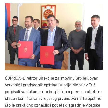
ĆUPRIJA-Direktor Direkcije za imovinu Srbije Jovan
Vorkapić i predsednik opštine Ćuprija Ninoslav Erić
potpisali su dokument o besplatnom prenosu atletske
staze i borilišta sa Evropskog prvenstva na tu opštinu,
što je praktično označilo i početak izgradnje Atetske