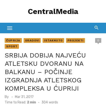
Skip
CentralMedia
to
content
ĆUPRIJA
GRADOVI
ISTAKNUTO
PROJEKTI
0
SPORT
SRBIJA DOBIJA NAJVEĆU
ATLETSKU DVORANU NA
BALKANU – POČINJE
IZGRADNJA ATLETSKOG
KOMPLEKSA U ĆUPRIJI
Posted
By
Mar 31, 2017
on
Time to Read:
2 min
-
304
words