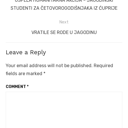
USPELA HUMANITARNA AKCIJA – JAGODINSKI
post:
STUDENTI ZA ČETOVOROGODIŠNJAKA IZ ĆUPRIJE
Next
Next
VRATILE SE RODE U JAGODINU
post:
Leave a Reply
Your email address will not be published.
Required
fields are marked
*
COMMENT
*