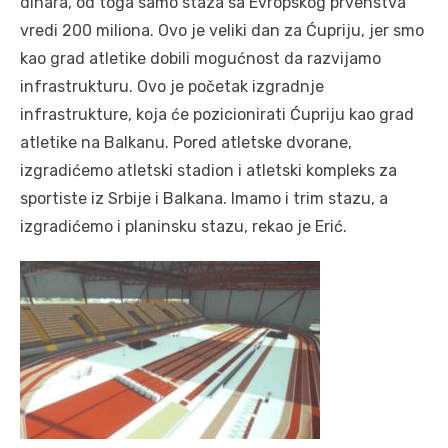
dinara, od toga samo staza sa Evropskog prvenstva
vredi 200 miliona. Ovo je veliki dan za Ćupriju, jer smo
kao grad atletike dobili mogućnost da razvijamo
infrastrukturu. Ovo je početak izgradnje
infrastrukture, koja će pozicionirati Ćupriju kao grad
atletike na Balkanu. Pored atletske dvorane,
izgradićemo atletski stadion i atletski kompleks za
sportiste iz Srbije i Balkana. Imamo i trim stazu, a
izgradićemo i planinsku stazu, rekao je Erić.