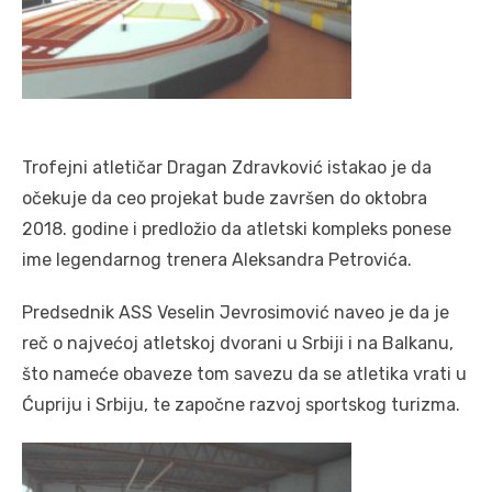
Trofejni atletičar Dragan Zdravković istakao je da
očekuje da ceo projekat bude završen do oktobra
2018. godine i predložio da atletski kompleks ponese
ime legendarnog trenera Aleksandra Petrovića.
Predsednik ASS Veselin Jevrosimović naveo je da je
reč o najvećoj atletskoj dvorani u Srbiji i na Balkanu,
što nameće obaveze tom savezu da se atletika vrati u
Ćupriju i Srbiju, te započne razvoj sportskog turizma.