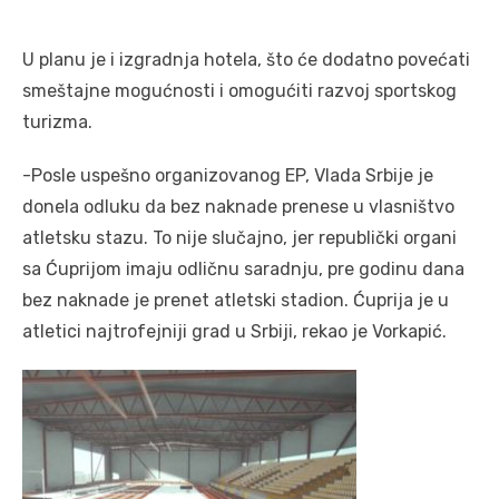
U planu je i izgradnja hotela, što će dodatno povećati
smeštajne mogućnosti i omogućiti razvoj sportskog
turizma.
-Posle uspešno organizovanog EP, Vlada Srbije je
donela odluku da bez naknade prenese u vlasništvo
atletsku stazu. To nije slučajno, jer republički organi
sa Ćuprijom imaju odličnu saradnju, pre godinu dana
bez naknade je prenet atletski stadion. Ćuprija je u
atletici najtrofejniji grad u Srbiji, rekao je Vorkapić.