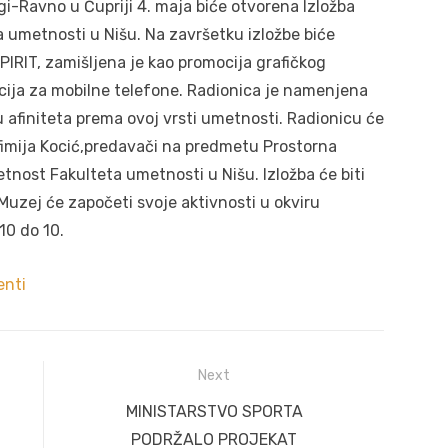
-Ravno u Ćupriji 4. maja biće otvorena Izložba
a umetnosti u Nišu. Na završetku izložbe biće
RIT, zamišljena je kao promocija grafičkog
acija za mobilne telefone. Radionica je namenjena
 afiniteta prema ovoj vrsti umetnosti. Radionicu će
efimija Kocić,predavači na predmetu Prostorna
nost Fakulteta umetnosti u Nišu. Izložba će biti
uzej će započeti svoje aktivnosti u okviru
10 do 10.
enti
Next
Next
MINISTARSTVO SPORTA
post:
PODRŽALO PROJEKAT