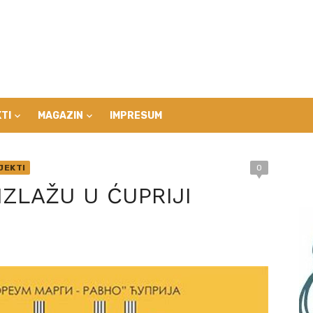
TI
MAGAZIN
IMPRESUM
JEKTI
0
IZLAŽU U ĆUPRIJI