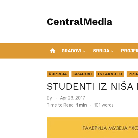
Skip
to
CentralMedia
content
home
GRADOVI
SRBIJA
PROJEK
ĆUPRIJA
GRADOVI
ISTAKNUTO
PRO
STUDENTI IZ NIŠA 
Posted
By
Apr 28, 2017
on
Time to Read:
1 min
-
101
words