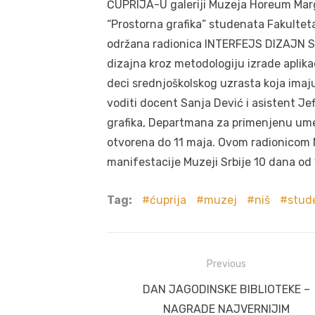
ĆUPRIJA-U galeriji Muzeja Horeum Margi
“Prostorna grafika” studenata Fakultet
održana radionica INTERFEJS DIZAJN SPI
dizajna kroz metodologiju izrade aplik
deci srednjoškolskog uzrasta koja imaju
voditi docent Sanja Dević i asistent J
grafika, Departmana za primenjenu umet
otvorena do 11 maja. Ovom radionicom M
manifestacije Muzeji Srbije 10 dana od 
Tag:
ćuprija
muzej
niš
stud
Post
Previous
navigation
Previous
DAN JAGODINSKE BIBLIOTEKE –
post:
NAGRADE NAJVERNIJIM