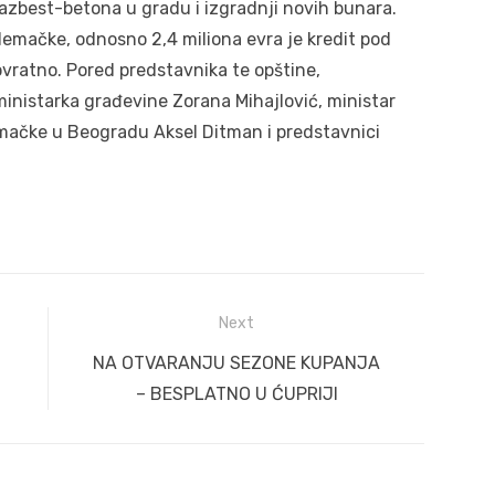
azbest-betona u gradu i izgradnji novih bunara.
mačke, odnosno 2,4 miliona evra je kredit pod
ovratno. Pored predstavnika te opštine,
ministarka građevine Zorana Mihajlović, ministar
mačke u Beogradu Aksel Ditman i predstavnici
Next
Next
NA OTVARANJU SEZONE KUPANJA
post:
– BESPLATNO U ĆUPRIJI