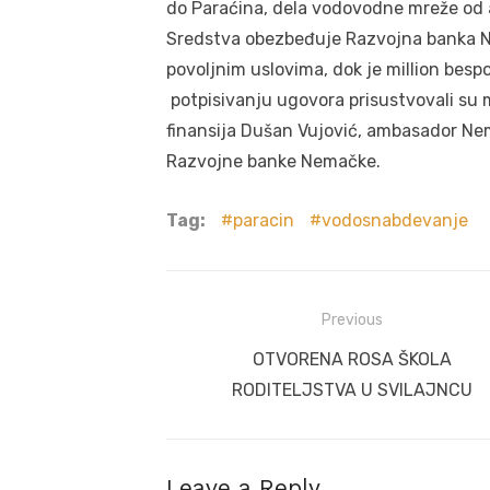
do Paraćina, dela vodovodne mreže od 
Sredstva obezbeđuje Razvojna banka Ne
povoljnim uslovima, dok je million besp
potpisivanju ugovora prisustvovali su 
finansija Dušan Vujović, ambasador Ne
Razvojne banke Nemačke.
Tag:
paracin
vodosnabdevanje
Post
Previous
navigation
Previous
OTVORENA ROSA ŠKOLA
post:
RODITELJSTVA U SVILAJNCU
Leave a Reply