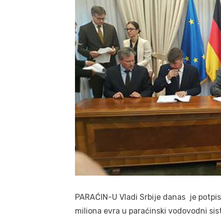
PARAĆIN-U Vladi Srbije danas je potpis
miliona evra u paraćinski vodovodni si