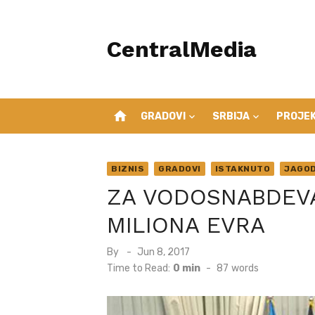
Skip
to
CentralMedia
content
home
GRADOVI
SRBIJA
PROJEK
BIZNIS
GRADOVI
ISTAKNUTO
JAGOD
ZA VODOSNABDEVA
MILIONA EVRA
Posted
By
Jun 8, 2017
on
Time to Read:
0 min
-
87
words